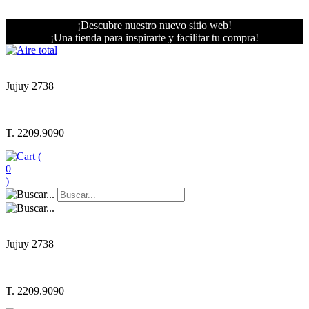
¡Descubre nuestro nuevo sitio web!
¡Una tienda para inspirarte y facilitar tu compra!
Jujuy 2738
T. 2209.9090
(
0
)
Jujuy 2738
T. 2209.9090