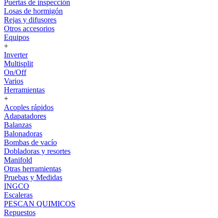
Puertas de inspección
Losas de hormigón
Rejas y difusores
Otros accesorios
Equipos
+
Inverter
Multisplit
On/Off
Varios
Herramientas
+
Acoples rápidos
Adapatadores
Balanzas
Balonadoras
Bombas de vacío
Dobladoras y resortes
Manifold
Otras herramientas
Pruebas y Medidas
INGCO
Escaleras
PESCAN QUIMICOS
Repuestos