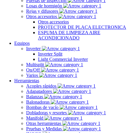
Puertas de inspección
Losas de hormigón
Rejas y difusores
Otros accesorios
Otros accesorios
PROTECTOR DE PLACA ELECTRONICA
ESPUMA DE LIMPIEZA AIRE
ACONDICIONADO
Equipos
Inverter
Inverter Split
Light Commercial Inverter
Multisplit
On/Off
Varios
Herramientas
Acoples rápidos
Adapatadores
Balanzas
Balonadoras
Bombas de vacío
Dobladoras y resortes
Manifold
Otras herramientas
Pruebas y Medidas