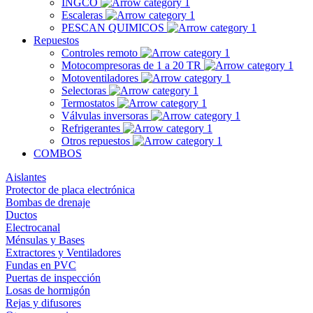
INGCO
Escaleras
PESCAN QUIMICOS
Repuestos
Controles remoto
Motocompresoras de 1 a 20 TR
Motoventiladores
Selectoras
Termostatos
Válvulas inversoras
Refrigerantes
Otros repuestos
COMBOS
Aislantes
Protector de placa electrónica
Bombas de drenaje
Ductos
Electrocanal
Ménsulas y Bases
Extractores y Ventiladores
Fundas en PVC
Puertas de inspección
Losas de hormigón
Rejas y difusores