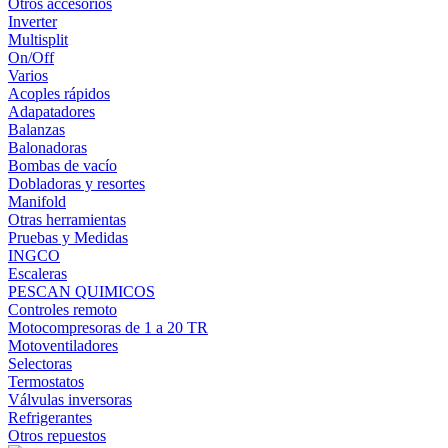
Otros accesorios
Inverter
Multisplit
On/Off
Varios
Acoples rápidos
Adapatadores
Balanzas
Balonadoras
Bombas de vacío
Dobladoras y resortes
Manifold
Otras herramientas
Pruebas y Medidas
INGCO
Escaleras
PESCAN QUIMICOS
Controles remoto
Motocompresoras de 1 a 20 TR
Motoventiladores
Selectoras
Termostatos
Válvulas inversoras
Refrigerantes
Otros repuestos