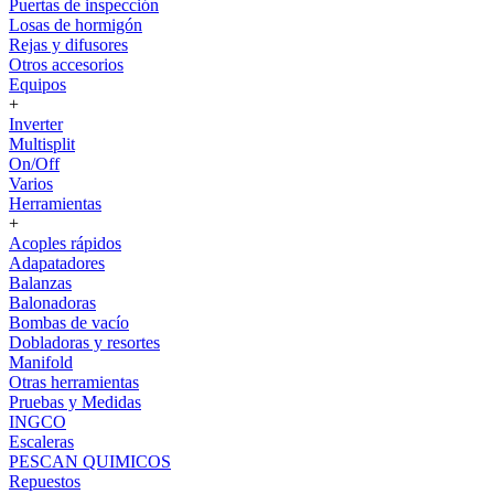
Puertas de inspección
Losas de hormigón
Rejas y difusores
Otros accesorios
Equipos
+
Inverter
Multisplit
On/Off
Varios
Herramientas
+
Acoples rápidos
Adapatadores
Balanzas
Balonadoras
Bombas de vacío
Dobladoras y resortes
Manifold
Otras herramientas
Pruebas y Medidas
INGCO
Escaleras
PESCAN QUIMICOS
Repuestos