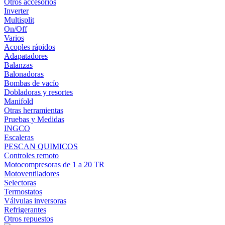
Otros accesorios
Inverter
Multisplit
On/Off
Varios
Acoples rápidos
Adapatadores
Balanzas
Balonadoras
Bombas de vacío
Dobladoras y resortes
Manifold
Otras herramientas
Pruebas y Medidas
INGCO
Escaleras
PESCAN QUIMICOS
Controles remoto
Motocompresoras de 1 a 20 TR
Motoventiladores
Selectoras
Termostatos
Válvulas inversoras
Refrigerantes
Otros repuestos