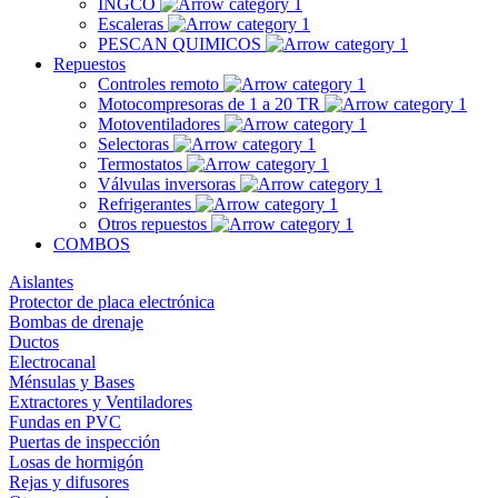
INGCO
Escaleras
PESCAN QUIMICOS
Repuestos
Controles remoto
Motocompresoras de 1 a 20 TR
Motoventiladores
Selectoras
Termostatos
Válvulas inversoras
Refrigerantes
Otros repuestos
COMBOS
Aislantes
Protector de placa electrónica
Bombas de drenaje
Ductos
Electrocanal
Ménsulas y Bases
Extractores y Ventiladores
Fundas en PVC
Puertas de inspección
Losas de hormigón
Rejas y difusores