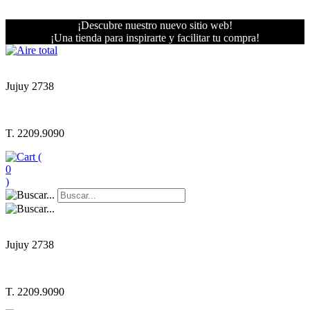
¡Descubre nuestro nuevo sitio web!
¡Una tienda para inspirarte y facilitar tu compra!
Jujuy 2738
T. 2209.9090
(
0
)
Jujuy 2738
T. 2209.9090