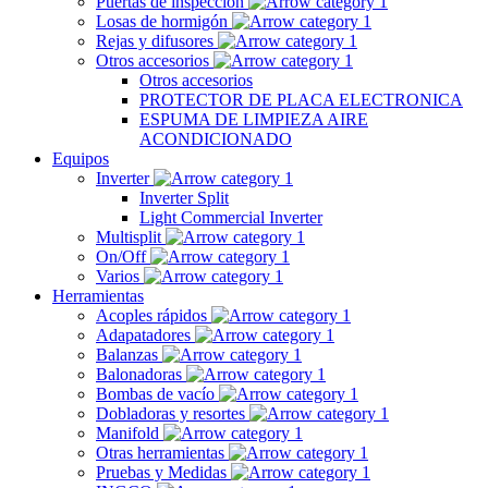
Puertas de inspección
Losas de hormigón
Rejas y difusores
Otros accesorios
Otros accesorios
PROTECTOR DE PLACA ELECTRONICA
ESPUMA DE LIMPIEZA AIRE
ACONDICIONADO
Equipos
Inverter
Inverter Split
Light Commercial Inverter
Multisplit
On/Off
Varios
Herramientas
Acoples rápidos
Adapatadores
Balanzas
Balonadoras
Bombas de vacío
Dobladoras y resortes
Manifold
Otras herramientas
Pruebas y Medidas