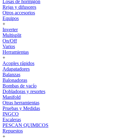
Losas de hormigón
Rejas y difusores
Otros accesorios
Equipos
+
Inverter
Multisplit
On/Off
Varios
Herramientas
+
Acoples rápidos
Adapatadores
Balanzas
Balonadoras
Bombas de vacío
Dobladoras y resortes
Manifold
Otras herramientas
Pruebas y Medidas
INGCO
Escaleras
PESCAN QUIMICOS
Repuestos
+