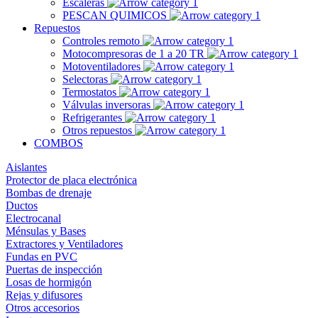
Escaleras
PESCAN QUIMICOS
Repuestos
Controles remoto
Motocompresoras de 1 a 20 TR
Motoventiladores
Selectoras
Termostatos
Válvulas inversoras
Refrigerantes
Otros repuestos
COMBOS
Aislantes
Protector de placa electrónica
Bombas de drenaje
Ductos
Electrocanal
Ménsulas y Bases
Extractores y Ventiladores
Fundas en PVC
Puertas de inspección
Losas de hormigón
Rejas y difusores
Otros accesorios