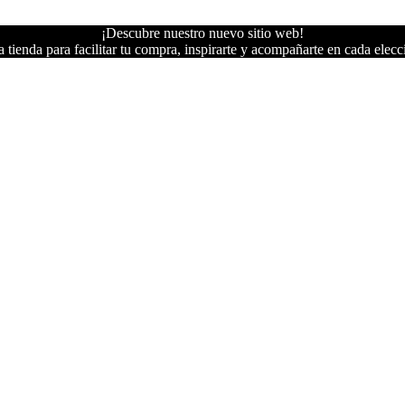
¡Descubre nuestro nuevo sitio web!
 tienda para facilitar tu compra, inspirarte y acompañarte en cada elecc