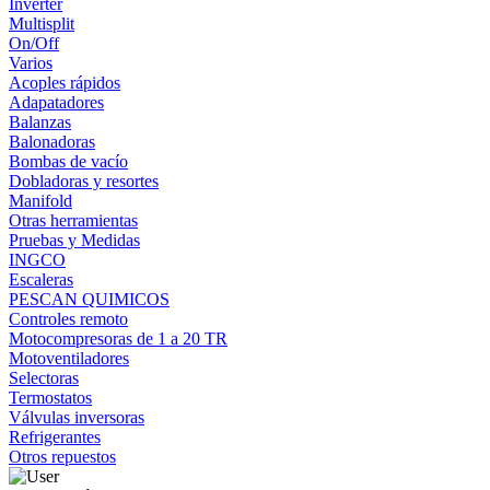
Inverter
Multisplit
On/Off
Varios
Acoples rápidos
Adapatadores
Balanzas
Balonadoras
Bombas de vacío
Dobladoras y resortes
Manifold
Otras herramientas
Pruebas y Medidas
INGCO
Escaleras
PESCAN QUIMICOS
Controles remoto
Motocompresoras de 1 a 20 TR
Motoventiladores
Selectoras
Termostatos
Válvulas inversoras
Refrigerantes
Otros repuestos