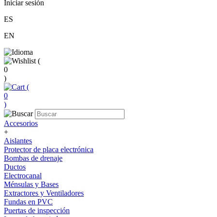
Iniciar sesión
ES
EN
(
0
)
(
0
)
Accesorios
+
Aislantes
Protector de placa electrónica
Bombas de drenaje
Ductos
Electrocanal
Ménsulas y Bases
Extractores y Ventiladores
Fundas en PVC
Puertas de inspección