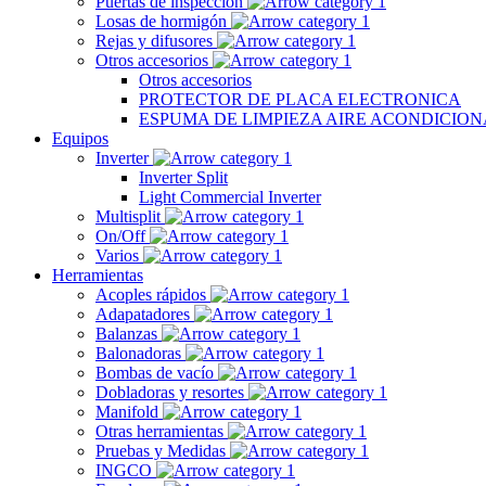
Puertas de inspección
Losas de hormigón
Rejas y difusores
Otros accesorios
Otros accesorios
PROTECTOR DE PLACA ELECTRONICA
ESPUMA DE LIMPIEZA AIRE ACONDICIO
Equipos
Inverter
Inverter Split
Light Commercial Inverter
Multisplit
On/Off
Varios
Herramientas
Acoples rápidos
Adapatadores
Balanzas
Balonadoras
Bombas de vacío
Dobladoras y resortes
Manifold
Otras herramientas
Pruebas y Medidas
INGCO