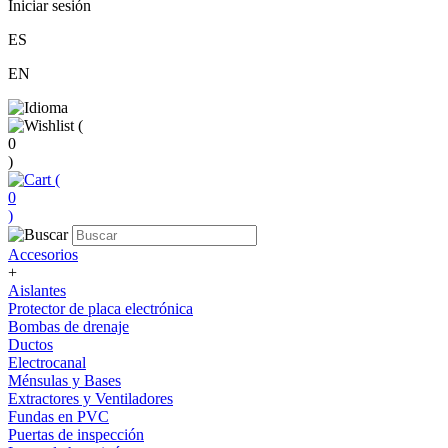
Iniciar sesión
ES
EN
(
0
)
(
0
)
Accesorios
+
Aislantes
Protector de placa electrónica
Bombas de drenaje
Ductos
Electrocanal
Ménsulas y Bases
Extractores y Ventiladores
Fundas en PVC
Puertas de inspección