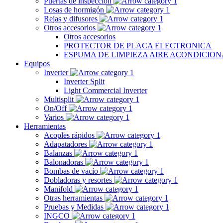
Puertas de inspección
Losas de hormigón
Rejas y difusores
Otros accesorios
Otros accesorios
PROTECTOR DE PLACA ELECTRONICA
ESPUMA DE LIMPIEZA AIRE ACONDICIO
Equipos
Inverter
Inverter Split
Light Commercial Inverter
Multisplit
On/Off
Varios
Herramientas
Acoples rápidos
Adapatadores
Balanzas
Balonadoras
Bombas de vacío
Dobladoras y resortes
Manifold
Otras herramientas
Pruebas y Medidas
INGCO