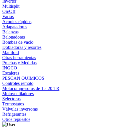
Inverter
Multisplit
On/Off
Varios
Acoples rápidos
Adapatadores
Balanzas
Balonadoras
Bombas de vacío
Dobladoras y resortes
Manifold
Otras herramientas
Pruebas y Medidas
INGCO
Escaleras
PESCAN QUIMICOS
Controles remoto
Motocompresoras de 1 a 20 TR
Motoventiladores
Selectoras
Termostatos
Válvulas inversoras
Refrigerantes
Otros repuestos