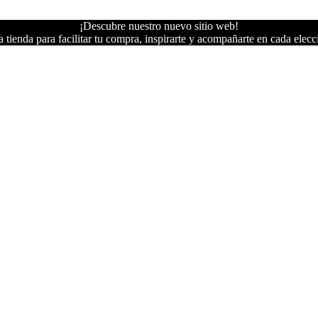
¡Descubre nuestro nuevo sitio web!
 tienda para facilitar tu compra, inspirarte y acompañarte en cada elecc