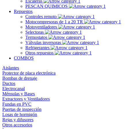
Escaleras
PESCAN QUIMICOS
Repuestos
Controles remoto
Motocompresoras de 1 a 20 TR
Motoventiladores
Selectoras
Termostatos
Válvulas inversoras
Refrigerantes
Otros repuestos
COMBOS
Aislantes
Protector de placa electrónica
Bombas de drenaje
Ductos
Electrocanal
Ménsulas y Bases
Extractores y Ventiladores
Fundas en PVC
Puertas de inspección
Losas de hormigón
Rejas y difusores
Otros accesorios