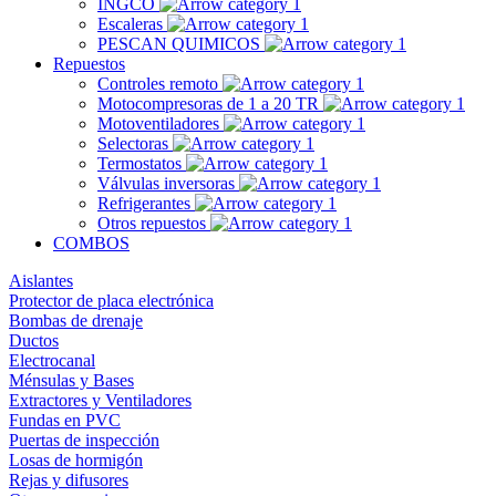
INGCO
Escaleras
PESCAN QUIMICOS
Repuestos
Controles remoto
Motocompresoras de 1 a 20 TR
Motoventiladores
Selectoras
Termostatos
Válvulas inversoras
Refrigerantes
Otros repuestos
COMBOS
Aislantes
Protector de placa electrónica
Bombas de drenaje
Ductos
Electrocanal
Ménsulas y Bases
Extractores y Ventiladores
Fundas en PVC
Puertas de inspección
Losas de hormigón
Rejas y difusores