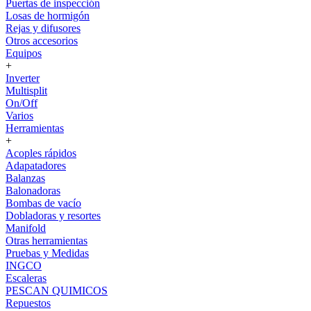
Puertas de inspección
Losas de hormigón
Rejas y difusores
Otros accesorios
Equipos
+
Inverter
Multisplit
On/Off
Varios
Herramientas
+
Acoples rápidos
Adapatadores
Balanzas
Balonadoras
Bombas de vacío
Dobladoras y resortes
Manifold
Otras herramientas
Pruebas y Medidas
INGCO
Escaleras
PESCAN QUIMICOS
Repuestos