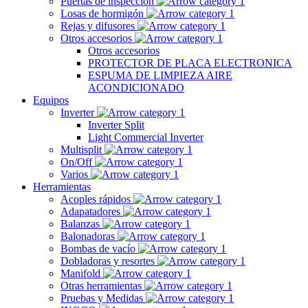
Puertas de inspección
Losas de hormigón
Rejas y difusores
Otros accesorios
Otros accesorios
PROTECTOR DE PLACA ELECTRONICA
ESPUMA DE LIMPIEZA AIRE
ACONDICIONADO
Equipos
Inverter
Inverter Split
Light Commercial Inverter
Multisplit
On/Off
Varios
Herramientas
Acoples rápidos
Adapatadores
Balanzas
Balonadoras
Bombas de vacío
Dobladoras y resortes
Manifold
Otras herramientas
Pruebas y Medidas