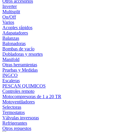
Otros accesorios
Inverter
Multisplit
On/Off
Varios
Acoples rápidos
Adapatadores
Balanzas
Balonadoras
Bombas de vacío
Dobladoras y resortes
Manifold
Otras herramientas
Pruebas y Medidas
INGCO
Escaleras
PESCAN QUIMICOS
Controles remoto
Motocompresoras de 1 a 20 TR
Motoventiladores
Selectoras
Termostatos
Válvulas inversoras
Refrigerantes
Otros repuestos