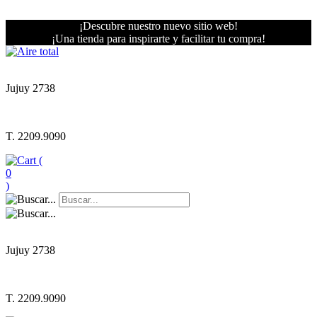
¡Descubre nuestro nuevo sitio web!
¡Una tienda para inspirarte y facilitar tu compra!
Jujuy 2738
T. 2209.9090
(
0
)
Jujuy 2738
T. 2209.9090