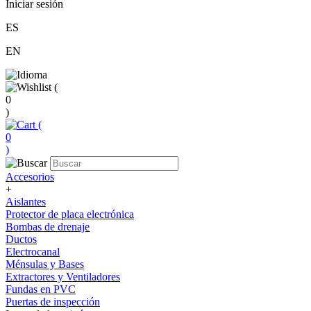
Iniciar sesión
ES
EN
(
0
)
(
0
)
Accesorios
+
Aislantes
Protector de placa electrónica
Bombas de drenaje
Ductos
Electrocanal
Ménsulas y Bases
Extractores y Ventiladores
Fundas en PVC
Puertas de inspección