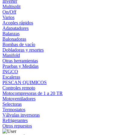
Inverter
Multisplit
On/Off
Varios
Acoples rápidos
Adapatadores
Balanzas
Balonadoras
Bombas de vacío
Dobladoras y resortes
Manifold
Otras herramientas
Pruebas y Medidas
INGCO
Escaleras
PESCAN QUIMICOS
Controles remoto
Motocompresoras de 1 a 20 TR
Motoventiladores
Selectoras
Termostatos
Válvulas inversoras
Refrigerantes
Otros repuestos