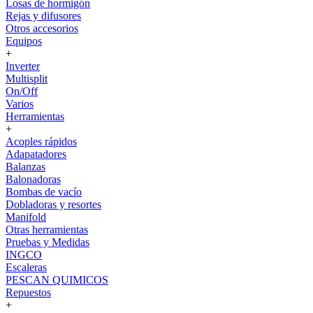
Losas de hormigón
Rejas y difusores
Otros accesorios
Equipos
+
Inverter
Multisplit
On/Off
Varios
Herramientas
+
Acoples rápidos
Adapatadores
Balanzas
Balonadoras
Bombas de vacío
Dobladoras y resortes
Manifold
Otras herramientas
Pruebas y Medidas
INGCO
Escaleras
PESCAN QUIMICOS
Repuestos
+