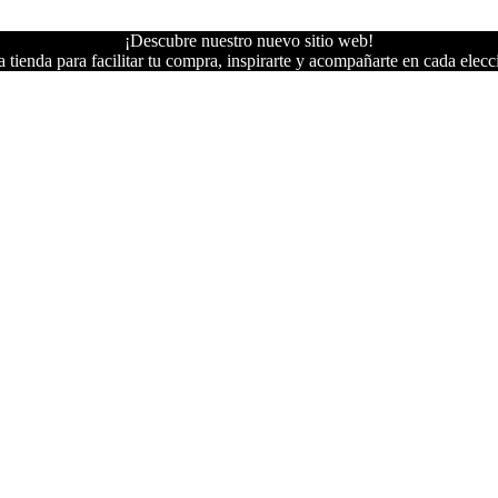
¡Descubre nuestro nuevo sitio web!
 tienda para facilitar tu compra, inspirarte y acompañarte en cada elecc