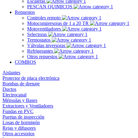
Escaleras
PESCAN QUIMICOS
Repuestos
Controles remoto
Motocompresoras de 1 a 20 TR
Motoventiladores
Selectoras
Termostatos
Válvulas inversoras
Refrigerantes
Otros repuestos
COMBOS
Aislantes
Protector de placa electrónica
Bombas de drenaje
Ductos
Electrocanal
Ménsulas y Bases
Extractores y Ventiladores
Fundas en PVC
Puertas de inspección
Losas de hormigón
Rejas y difusores
Otros accesorios