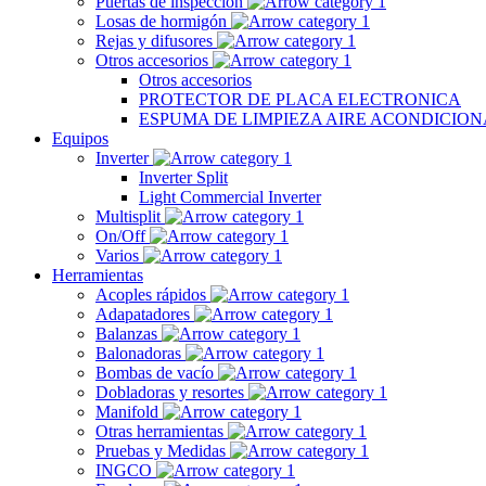
Puertas de inspección
Losas de hormigón
Rejas y difusores
Otros accesorios
Otros accesorios
PROTECTOR DE PLACA ELECTRONICA
ESPUMA DE LIMPIEZA AIRE ACONDICIO
Equipos
Inverter
Inverter Split
Light Commercial Inverter
Multisplit
On/Off
Varios
Herramientas
Acoples rápidos
Adapatadores
Balanzas
Balonadoras
Bombas de vacío
Dobladoras y resortes
Manifold
Otras herramientas
Pruebas y Medidas
INGCO