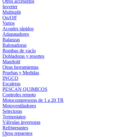
Otros accesorios
Inverter
Multisplit
On/Off
Varios
Acoples rápidos
Adapatadores
Balanzas
Balonadoras
Bombas de vacío
Dobladoras y resortes
Manifold
Otras herramientas
Pruebas y Medidas
INGCO
Escaleras
PESCAN QUIMICOS
Controles remoto
Motocompresoras de 1 a 20 TR
Motoventiladores
Selectoras
Termostatos
Válvulas inversoras
Refrigerantes
Otros repuestos