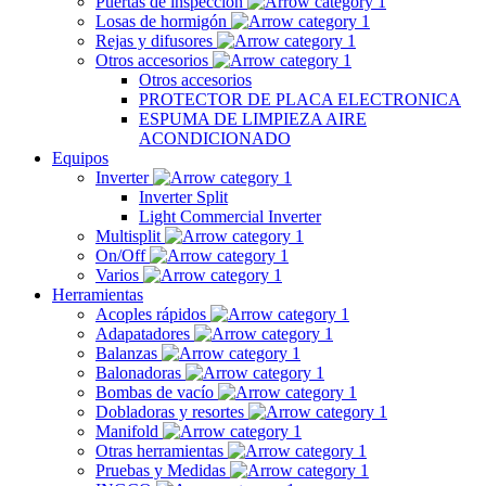
Puertas de inspección
Losas de hormigón
Rejas y difusores
Otros accesorios
Otros accesorios
PROTECTOR DE PLACA ELECTRONICA
ESPUMA DE LIMPIEZA AIRE
ACONDICIONADO
Equipos
Inverter
Inverter Split
Light Commercial Inverter
Multisplit
On/Off
Varios
Herramientas
Acoples rápidos
Adapatadores
Balanzas
Balonadoras
Bombas de vacío
Dobladoras y resortes
Manifold
Otras herramientas
Pruebas y Medidas