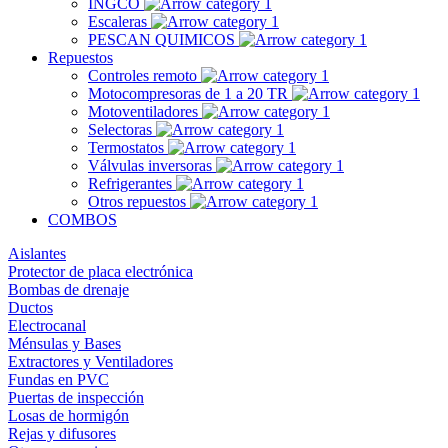
INGCO
Escaleras
PESCAN QUIMICOS
Repuestos
Controles remoto
Motocompresoras de 1 a 20 TR
Motoventiladores
Selectoras
Termostatos
Válvulas inversoras
Refrigerantes
Otros repuestos
COMBOS
Aislantes
Protector de placa electrónica
Bombas de drenaje
Ductos
Electrocanal
Ménsulas y Bases
Extractores y Ventiladores
Fundas en PVC
Puertas de inspección
Losas de hormigón
Rejas y difusores