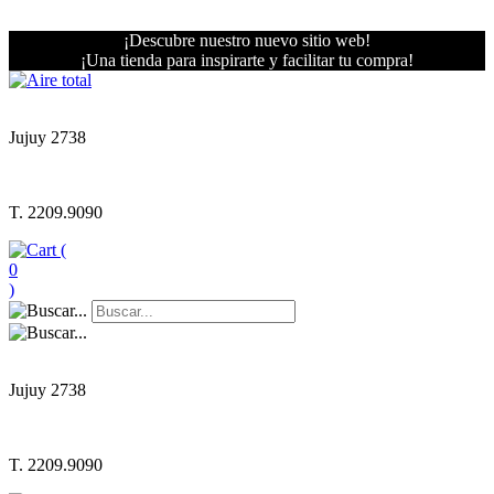
¡Descubre nuestro nuevo sitio web!
¡Una tienda para inspirarte y facilitar tu compra!
Jujuy 2738
T. 2209.9090
(
0
)
Jujuy 2738
T. 2209.9090