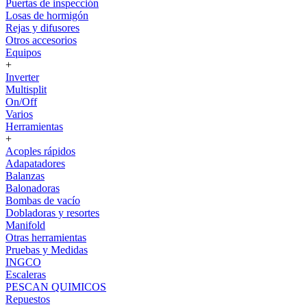
Puertas de inspección
Losas de hormigón
Rejas y difusores
Otros accesorios
Equipos
+
Inverter
Multisplit
On/Off
Varios
Herramientas
+
Acoples rápidos
Adapatadores
Balanzas
Balonadoras
Bombas de vacío
Dobladoras y resortes
Manifold
Otras herramientas
Pruebas y Medidas
INGCO
Escaleras
PESCAN QUIMICOS
Repuestos