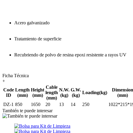
Acero galvanizado
Tratamiento de superficie
Recubriendo de polvo de resina epoxi resistente a rayos UV
Ficha Técnica
+
Cable
Code
Length
Height
N.W.
G.W.
Dimensio
length
Loading(kg)
ID
(mm)
(mm)
(kg)
(kg)
(mm)
(mm)
DZ-1
850
1650
20
13
14
250
1022*215*1
También te puede interesar