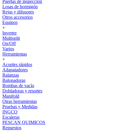
Puertas de inspección
Losas de hormigón
Rejas y difusores
Otros accesorios
Equipos
+
Inverter
Multisplit
On/Off
Varios
Herramientas
+
Acoples rápidos
Adapatadores
Balanzas
Balonadoras
Bombas de vacío
Dobladoras y resortes
Manifold
Otras herramientas
Pruebas y Medidas
INGCO
Escaleras
PESCAN QUIMICOS
Repuestos