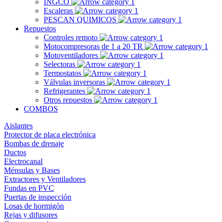
INGCO
Escaleras
PESCAN QUIMICOS
Repuestos
Controles remoto
Motocompresoras de 1 a 20 TR
Motoventiladores
Selectoras
Termostatos
Válvulas inversoras
Refrigerantes
Otros repuestos
COMBOS
Aislantes
Protector de placa electrónica
Bombas de drenaje
Ductos
Electrocanal
Ménsulas y Bases
Extractores y Ventiladores
Fundas en PVC
Puertas de inspección
Losas de hormigón
Rejas y difusores