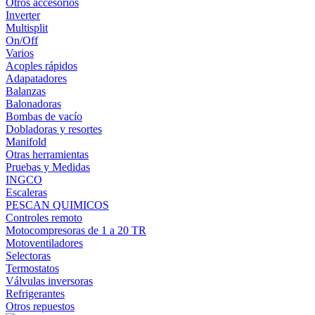
Otros accesorios
Inverter
Multisplit
On/Off
Varios
Acoples rápidos
Adapatadores
Balanzas
Balonadoras
Bombas de vacío
Dobladoras y resortes
Manifold
Otras herramientas
Pruebas y Medidas
INGCO
Escaleras
PESCAN QUIMICOS
Controles remoto
Motocompresoras de 1 a 20 TR
Motoventiladores
Selectoras
Termostatos
Válvulas inversoras
Refrigerantes
Otros repuestos