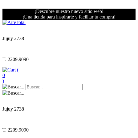
¡Descubre nuestro nuevo sitio web!
¡Una tienda para inspirarte y facilitar tu compra!
Jujuy 2738
T. 2209.9090
(
0
)
Jujuy 2738
T. 2209.9090