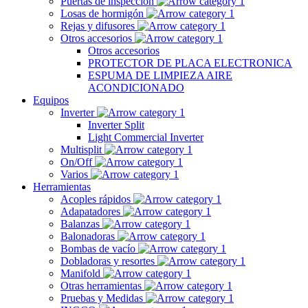
Puertas de inspección
Losas de hormigón
Rejas y difusores
Otros accesorios
Otros accesorios
PROTECTOR DE PLACA ELECTRONICA
ESPUMA DE LIMPIEZA AIRE
ACONDICIONADO
Equipos
Inverter
Inverter Split
Light Commercial Inverter
Multisplit
On/Off
Varios
Herramientas
Acoples rápidos
Adapatadores
Balanzas
Balonadoras
Bombas de vacío
Dobladoras y resortes
Manifold
Otras herramientas
Pruebas y Medidas