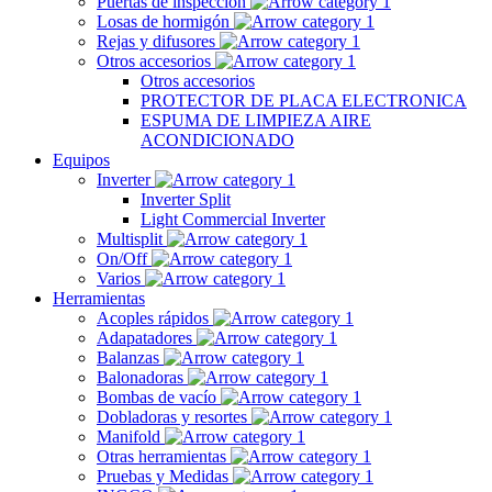
Puertas de inspección
Losas de hormigón
Rejas y difusores
Otros accesorios
Otros accesorios
PROTECTOR DE PLACA ELECTRONICA
ESPUMA DE LIMPIEZA AIRE
ACONDICIONADO
Equipos
Inverter
Inverter Split
Light Commercial Inverter
Multisplit
On/Off
Varios
Herramientas
Acoples rápidos
Adapatadores
Balanzas
Balonadoras
Bombas de vacío
Dobladoras y resortes
Manifold
Otras herramientas
Pruebas y Medidas