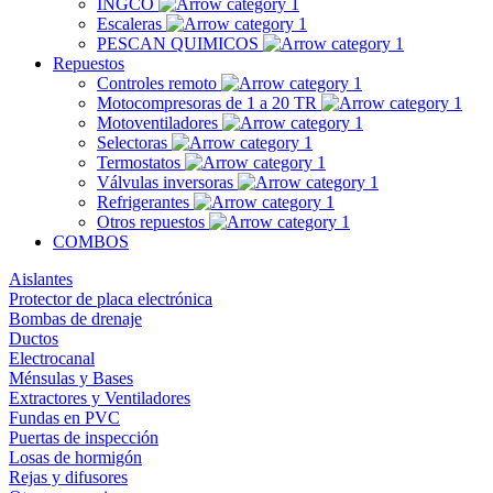
INGCO
Escaleras
PESCAN QUIMICOS
Repuestos
Controles remoto
Motocompresoras de 1 a 20 TR
Motoventiladores
Selectoras
Termostatos
Válvulas inversoras
Refrigerantes
Otros repuestos
COMBOS
Aislantes
Protector de placa electrónica
Bombas de drenaje
Ductos
Electrocanal
Ménsulas y Bases
Extractores y Ventiladores
Fundas en PVC
Puertas de inspección
Losas de hormigón
Rejas y difusores