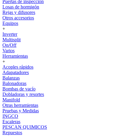
Puertas de inspección
Losas de hormigón
Rejas y difusores
Otros accesorios
Equipos
+
Inverter
Multisplit
On/Off
Varios
Herramientas
+
Acoples rápidos
Adapatadores
Balanzas
Balonadoras
Bombas de vacío
Dobladoras y resortes
Manifold
Otras herramientas
Pruebas y Medidas
INGCO
Escaleras
PESCAN QUIMICOS
Repuestos