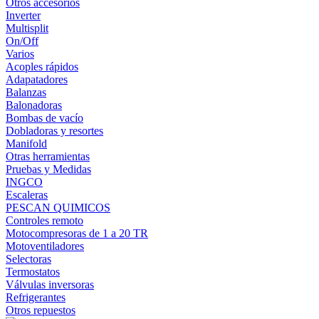
Otros accesorios
Inverter
Multisplit
On/Off
Varios
Acoples rápidos
Adapatadores
Balanzas
Balonadoras
Bombas de vacío
Dobladoras y resortes
Manifold
Otras herramientas
Pruebas y Medidas
INGCO
Escaleras
PESCAN QUIMICOS
Controles remoto
Motocompresoras de 1 a 20 TR
Motoventiladores
Selectoras
Termostatos
Válvulas inversoras
Refrigerantes
Otros repuestos