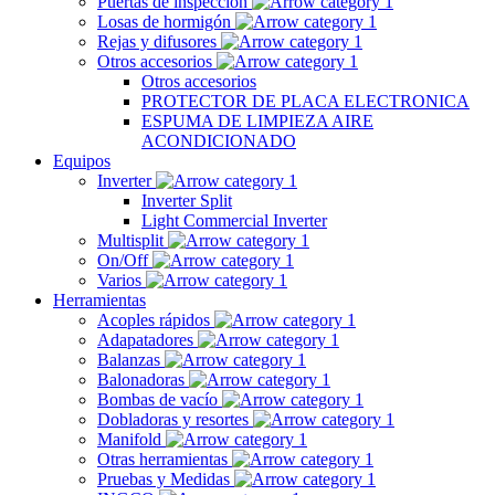
Puertas de inspección
Losas de hormigón
Rejas y difusores
Otros accesorios
Otros accesorios
PROTECTOR DE PLACA ELECTRONICA
ESPUMA DE LIMPIEZA AIRE
ACONDICIONADO
Equipos
Inverter
Inverter Split
Light Commercial Inverter
Multisplit
On/Off
Varios
Herramientas
Acoples rápidos
Adapatadores
Balanzas
Balonadoras
Bombas de vacío
Dobladoras y resortes
Manifold
Otras herramientas
Pruebas y Medidas