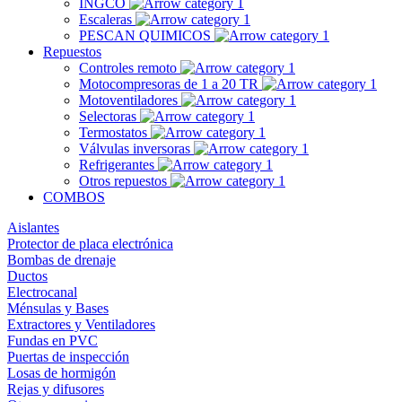
INGCO
Escaleras
PESCAN QUIMICOS
Repuestos
Controles remoto
Motocompresoras de 1 a 20 TR
Motoventiladores
Selectoras
Termostatos
Válvulas inversoras
Refrigerantes
Otros repuestos
COMBOS
Aislantes
Protector de placa electrónica
Bombas de drenaje
Ductos
Electrocanal
Ménsulas y Bases
Extractores y Ventiladores
Fundas en PVC
Puertas de inspección
Losas de hormigón
Rejas y difusores