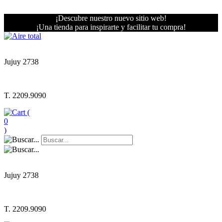
¡Descubre nuestro nuevo sitio web!
¡Una tienda para inspirarte y facilitar tu compra!
Jujuy 2738
T. 2209.9090
(
0
)
Jujuy 2738
T. 2209.9090