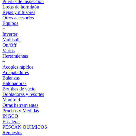
Puertas de inspección
Losas de hormigón
Rejas y difusores
Otros accesorios
Equipos
+
Inverter
Multisplit
On/Off
Varios
Herramientas
+
Acoples rápidos
Adapatadores
Balanzas
Balonadoras
Bombas de vacío
Dobladoras y resortes
Manifold
Otras herramientas
Pruebas y Medidas
INGCO
Escaleras
PESCAN QUIMICOS
Repuestos