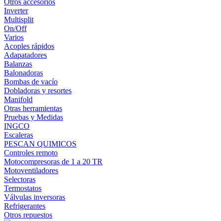
Otros accesorios
Inverter
Multisplit
On/Off
Varios
Acoples rápidos
Adapatadores
Balanzas
Balonadoras
Bombas de vacío
Dobladoras y resortes
Manifold
Otras herramientas
Pruebas y Medidas
INGCO
Escaleras
PESCAN QUIMICOS
Controles remoto
Motocompresoras de 1 a 20 TR
Motoventiladores
Selectoras
Termostatos
Válvulas inversoras
Refrigerantes
Otros repuestos