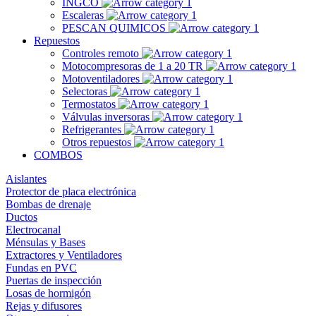
INGCO
Escaleras
PESCAN QUIMICOS
Repuestos
Controles remoto
Motocompresoras de 1 a 20 TR
Motoventiladores
Selectoras
Termostatos
Válvulas inversoras
Refrigerantes
Otros repuestos
COMBOS
Aislantes
Protector de placa electrónica
Bombas de drenaje
Ductos
Electrocanal
Ménsulas y Bases
Extractores y Ventiladores
Fundas en PVC
Puertas de inspección
Losas de hormigón
Rejas y difusores