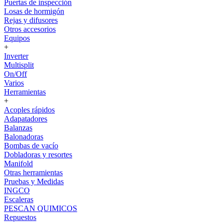
Puertas de inspección
Losas de hormigón
Rejas y difusores
Otros accesorios
Equipos
+
Inverter
Multisplit
On/Off
Varios
Herramientas
+
Acoples rápidos
Adapatadores
Balanzas
Balonadoras
Bombas de vacío
Dobladoras y resortes
Manifold
Otras herramientas
Pruebas y Medidas
INGCO
Escaleras
PESCAN QUIMICOS
Repuestos