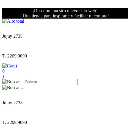
¡Descubre nuestro nuevo sitio web!
¡Una tienda para inspirarte y facilitar tu compra!
Jujuy 2738
T. 2209.9090
(
0
)
Jujuy 2738
T. 2209.9090