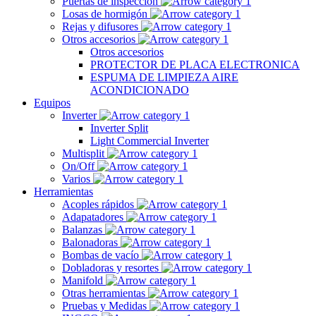
Puertas de inspección
Losas de hormigón
Rejas y difusores
Otros accesorios
Otros accesorios
PROTECTOR DE PLACA ELECTRONICA
ESPUMA DE LIMPIEZA AIRE
ACONDICIONADO
Equipos
Inverter
Inverter Split
Light Commercial Inverter
Multisplit
On/Off
Varios
Herramientas
Acoples rápidos
Adapatadores
Balanzas
Balonadoras
Bombas de vacío
Dobladoras y resortes
Manifold
Otras herramientas
Pruebas y Medidas