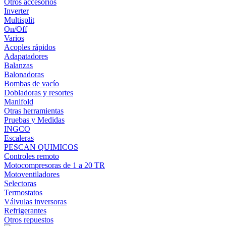
Otros accesorios
Inverter
Multisplit
On/Off
Varios
Acoples rápidos
Adapatadores
Balanzas
Balonadoras
Bombas de vacío
Dobladoras y resortes
Manifold
Otras herramientas
Pruebas y Medidas
INGCO
Escaleras
PESCAN QUIMICOS
Controles remoto
Motocompresoras de 1 a 20 TR
Motoventiladores
Selectoras
Termostatos
Válvulas inversoras
Refrigerantes
Otros repuestos