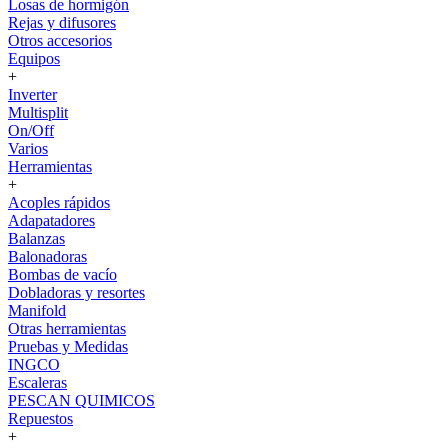
Losas de hormigón
Rejas y difusores
Otros accesorios
Equipos
+
Inverter
Multisplit
On/Off
Varios
Herramientas
+
Acoples rápidos
Adapatadores
Balanzas
Balonadoras
Bombas de vacío
Dobladoras y resortes
Manifold
Otras herramientas
Pruebas y Medidas
INGCO
Escaleras
PESCAN QUIMICOS
Repuestos
+