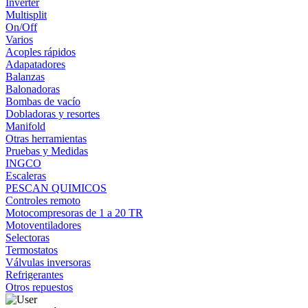
Inverter
Multisplit
On/Off
Varios
Acoples rápidos
Adapatadores
Balanzas
Balonadoras
Bombas de vacío
Dobladoras y resortes
Manifold
Otras herramientas
Pruebas y Medidas
INGCO
Escaleras
PESCAN QUIMICOS
Controles remoto
Motocompresoras de 1 a 20 TR
Motoventiladores
Selectoras
Termostatos
Válvulas inversoras
Refrigerantes
Otros repuestos