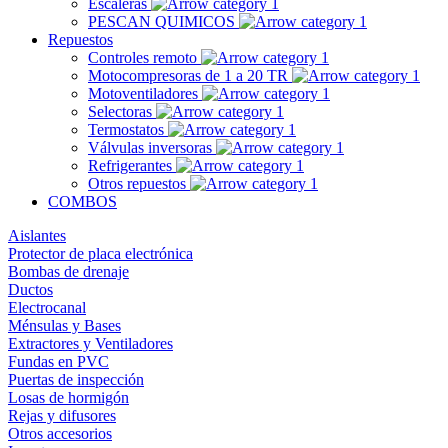
Escaleras
PESCAN QUIMICOS
Repuestos
Controles remoto
Motocompresoras de 1 a 20 TR
Motoventiladores
Selectoras
Termostatos
Válvulas inversoras
Refrigerantes
Otros repuestos
COMBOS
Aislantes
Protector de placa electrónica
Bombas de drenaje
Ductos
Electrocanal
Ménsulas y Bases
Extractores y Ventiladores
Fundas en PVC
Puertas de inspección
Losas de hormigón
Rejas y difusores
Otros accesorios