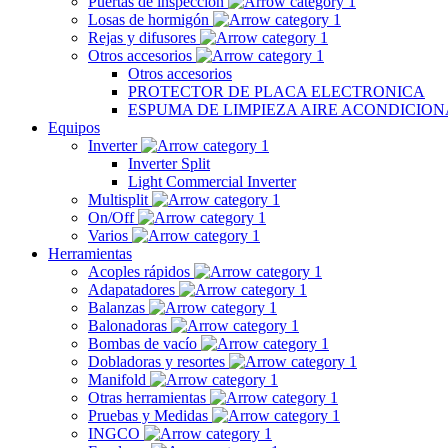
Puertas de inspección
Losas de hormigón
Rejas y difusores
Otros accesorios
Otros accesorios
PROTECTOR DE PLACA ELECTRONICA
ESPUMA DE LIMPIEZA AIRE ACONDICIO
Equipos
Inverter
Inverter Split
Light Commercial Inverter
Multisplit
On/Off
Varios
Herramientas
Acoples rápidos
Adapatadores
Balanzas
Balonadoras
Bombas de vacío
Dobladoras y resortes
Manifold
Otras herramientas
Pruebas y Medidas
INGCO