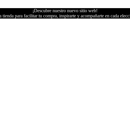
¡Descubre nuestro nuevo sitio web!
 tienda para facilitar tu compra, inspirarte y acompañarte en cada elecc