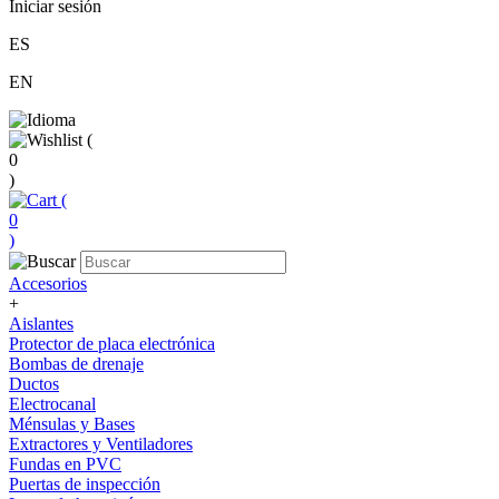
Iniciar sesión
ES
EN
(
0
)
(
0
)
Accesorios
+
Aislantes
Protector de placa electrónica
Bombas de drenaje
Ductos
Electrocanal
Ménsulas y Bases
Extractores y Ventiladores
Fundas en PVC
Puertas de inspección