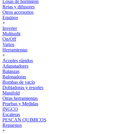
Losas de hormigón
Rejas y difusores
Otros accesorios
Equipos
+
Inverter
Multisplit
On/Off
Varios
Herramientas
+
Acoples rápidos
Adapatadores
Balanzas
Balonadoras
Bombas de vacío
Dobladoras y resortes
Manifold
Otras herramientas
Pruebas y Medidas
INGCO
Escaleras
PESCAN QUIMICOS
Repuestos
+