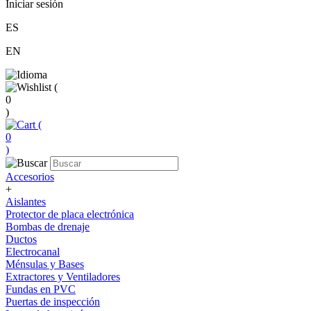
Iniciar sesión
ES
EN
(
0
)
(
0
)
Accesorios
+
Aislantes
Protector de placa electrónica
Bombas de drenaje
Ductos
Electrocanal
Ménsulas y Bases
Extractores y Ventiladores
Fundas en PVC
Puertas de inspección