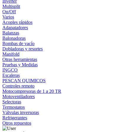
Inverter
Multisplit
On/Off
Varios
Acoples rápidos
Adapatadores
Balanzas
Balonadoras
Bombas de vacío
Dobladoras y resortes
Manifold
Otras herramientas
Pruebas y Medidas
INGCO
Escaleras
PESCAN QUIMICOS
Controles remoto
Motocompresoras de 1 a 20 TR
Motoventiladores
Selectoras
Termostatos
Válvulas inversoras
Refrigerantes
Otros repuestos