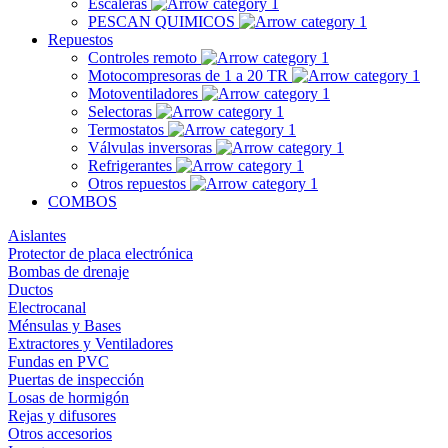
Escaleras
PESCAN QUIMICOS
Repuestos
Controles remoto
Motocompresoras de 1 a 20 TR
Motoventiladores
Selectoras
Termostatos
Válvulas inversoras
Refrigerantes
Otros repuestos
COMBOS
Aislantes
Protector de placa electrónica
Bombas de drenaje
Ductos
Electrocanal
Ménsulas y Bases
Extractores y Ventiladores
Fundas en PVC
Puertas de inspección
Losas de hormigón
Rejas y difusores
Otros accesorios