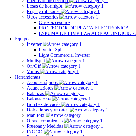
Puertas de inspección
Losas de hormigón
Rejas y difusores
Otros accesorios
Otros accesorios
PROTECTOR DE PLACA ELECTRONICA
ESPUMA DE LIMPIEZA AIRE ACONDICIO
Equipos
Inverter
Inverter Split
Light Commercial Inverter
Multisplit
On/Off
Varios
Herramientas
Acoples rápidos
Adapatadores
Balanzas
Balonadoras
Bombas de vacío
Dobladoras y resortes
Manifold
Otras herramientas
Pruebas y Medidas
INGCO