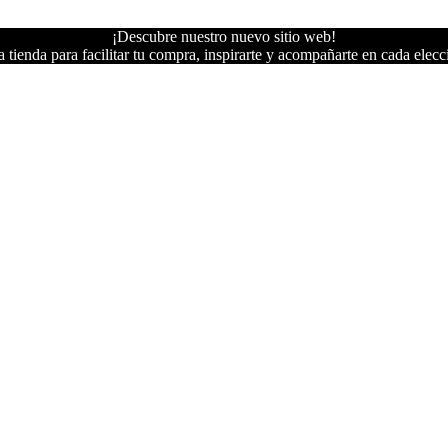
¡Descubre nuestro nuevo sitio web!
 tienda para facilitar tu compra, inspirarte y acompañarte en cada elecc