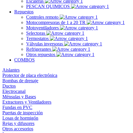
Escaleras
PESCAN QUIMICOS
Repuestos
Controles remoto
Motocompresoras de 1 a 20 TR
Motoventiladores
Selectoras
Termostatos
Válvulas inversoras
Refrigerantes
Otros repuestos
COMBOS
Aislantes
Protector de placa electrónica
Bombas de drenaje
Ductos
Electrocanal
Ménsulas y Bases
Extractores y Ventiladores
Fundas en PVC
Puertas de inspección
Losas de hormigón
Rejas y difusores
Otros accesorios