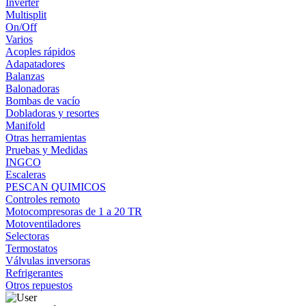
Inverter
Multisplit
On/Off
Varios
Acoples rápidos
Adapatadores
Balanzas
Balonadoras
Bombas de vacío
Dobladoras y resortes
Manifold
Otras herramientas
Pruebas y Medidas
INGCO
Escaleras
PESCAN QUIMICOS
Controles remoto
Motocompresoras de 1 a 20 TR
Motoventiladores
Selectoras
Termostatos
Válvulas inversoras
Refrigerantes
Otros repuestos