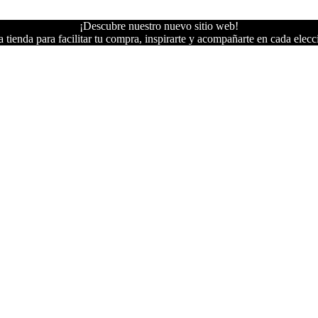
¡Descubre nuestro nuevo sitio web!
 tienda para facilitar tu compra, inspirarte y acompañarte en cada elecc