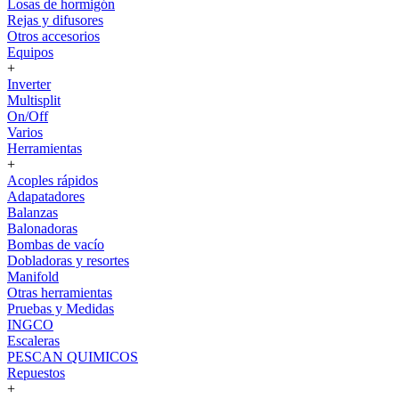
Losas de hormigón
Rejas y difusores
Otros accesorios
Equipos
+
Inverter
Multisplit
On/Off
Varios
Herramientas
+
Acoples rápidos
Adapatadores
Balanzas
Balonadoras
Bombas de vacío
Dobladoras y resortes
Manifold
Otras herramientas
Pruebas y Medidas
INGCO
Escaleras
PESCAN QUIMICOS
Repuestos
+