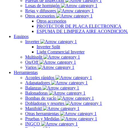
Puertas de inspección
Losas de hormigón
Rejas y difusores
Otros accesorios
Otros accesorios
PROTECTOR DE PLACA ELECTRONICA
ESPUMA DE LIMPIEZA AIRE ACONDICIO
Equipos
Inverter
Inverter Split
Light Commercial Inverter
Multisplit
On/Off
Varios
Herramientas
Acoples rápidos
Adapatadores
Balanzas
Balonadoras
Bombas de vacío
Dobladoras y resortes
Manifold
Otras herramientas
Pruebas y Medidas
INGCO