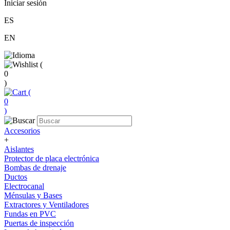
Iniciar sesión
ES
EN
(
0
)
(
0
)
Accesorios
+
Aislantes
Protector de placa electrónica
Bombas de drenaje
Ductos
Electrocanal
Ménsulas y Bases
Extractores y Ventiladores
Fundas en PVC
Puertas de inspección