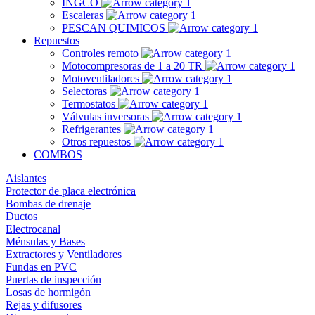
INGCO
Escaleras
PESCAN QUIMICOS
Repuestos
Controles remoto
Motocompresoras de 1 a 20 TR
Motoventiladores
Selectoras
Termostatos
Válvulas inversoras
Refrigerantes
Otros repuestos
COMBOS
Aislantes
Protector de placa electrónica
Bombas de drenaje
Ductos
Electrocanal
Ménsulas y Bases
Extractores y Ventiladores
Fundas en PVC
Puertas de inspección
Losas de hormigón
Rejas y difusores