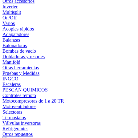
Otros accesorios
Inverter
Multisplit
On/Off
Varios
Acoples rápidos
Adapatadores
Balanzas
Balonadoras
Bombas de vacío
Dobladoras y resortes
Manifold
Otras herramientas
Pruebas y Medidas
INGCO
Escaleras
PESCAN QUIMICOS
Controles remoto
Motocompresoras de 1 a 20 TR
Motoventiladores
Selectoras
Termostatos
Válvulas inversoras
Refrigerantes
Otros repuestos