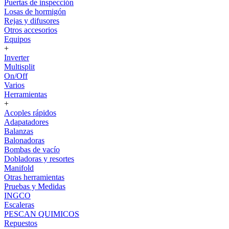
Puertas de inspección
Losas de hormigón
Rejas y difusores
Otros accesorios
Equipos
+
Inverter
Multisplit
On/Off
Varios
Herramientas
+
Acoples rápidos
Adapatadores
Balanzas
Balonadoras
Bombas de vacío
Dobladoras y resortes
Manifold
Otras herramientas
Pruebas y Medidas
INGCO
Escaleras
PESCAN QUIMICOS
Repuestos