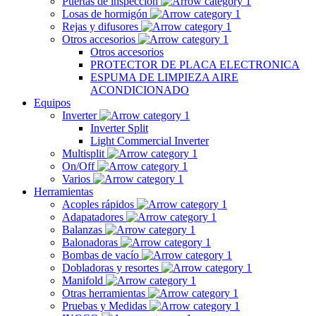
Puertas de inspección
Losas de hormigón
Rejas y difusores
Otros accesorios
Otros accesorios
PROTECTOR DE PLACA ELECTRONICA
ESPUMA DE LIMPIEZA AIRE
ACONDICIONADO
Equipos
Inverter
Inverter Split
Light Commercial Inverter
Multisplit
On/Off
Varios
Herramientas
Acoples rápidos
Adapatadores
Balanzas
Balonadoras
Bombas de vacío
Dobladoras y resortes
Manifold
Otras herramientas
Pruebas y Medidas