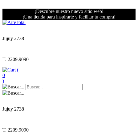
¡Descubre nuestro nuevo sitio web!
¡Una tienda para inspirarte y facilitar tu compra!
Jujuy 2738
T. 2209.9090
(
0
)
Jujuy 2738
T. 2209.9090