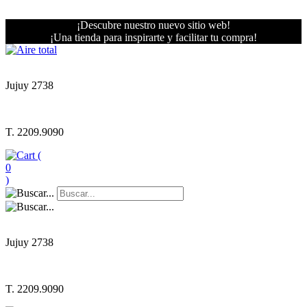
¡Descubre nuestro nuevo sitio web!
¡Una tienda para inspirarte y facilitar tu compra!
Jujuy 2738
T. 2209.9090
(
0
)
Jujuy 2738
T. 2209.9090