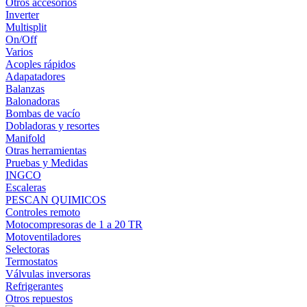
Otros accesorios
Inverter
Multisplit
On/Off
Varios
Acoples rápidos
Adapatadores
Balanzas
Balonadoras
Bombas de vacío
Dobladoras y resortes
Manifold
Otras herramientas
Pruebas y Medidas
INGCO
Escaleras
PESCAN QUIMICOS
Controles remoto
Motocompresoras de 1 a 20 TR
Motoventiladores
Selectoras
Termostatos
Válvulas inversoras
Refrigerantes
Otros repuestos