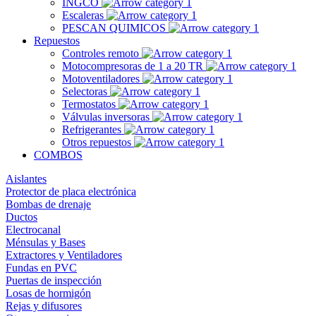
INGCO
Escaleras
PESCAN QUIMICOS
Repuestos
Controles remoto
Motocompresoras de 1 a 20 TR
Motoventiladores
Selectoras
Termostatos
Válvulas inversoras
Refrigerantes
Otros repuestos
COMBOS
Aislantes
Protector de placa electrónica
Bombas de drenaje
Ductos
Electrocanal
Ménsulas y Bases
Extractores y Ventiladores
Fundas en PVC
Puertas de inspección
Losas de hormigón
Rejas y difusores