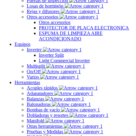
Puertas de inspección
Losas de hormigón
Rejas y difusores
Otros accesorios
Otros accesorios
PROTECTOR DE PLACA ELECTRONICA
ESPUMA DE LIMPIEZA AIRE
ACONDICIONADO
Equipos
Inverter
Inverter Split
Light Commercial Inverter
Multisplit
On/Off
Varios
Herramientas
Acoples rápidos
Adapatadores
Balanzas
Balonadoras
Bombas de vacío
Dobladoras y resortes
Manifold
Otras herramientas
Pruebas y Medidas