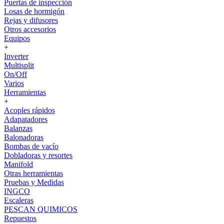
Puertas de inspección
Losas de hormigón
Rejas y difusores
Otros accesorios
Equipos
+
Inverter
Multisplit
On/Off
Varios
Herramientas
+
Acoples rápidos
Adapatadores
Balanzas
Balonadoras
Bombas de vacío
Dobladoras y resortes
Manifold
Otras herramientas
Pruebas y Medidas
INGCO
Escaleras
PESCAN QUIMICOS
Repuestos