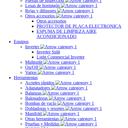
Puertas de inspección
Losas de hormigón
Rejas y difusores
Otros accesorios
Otros accesorios
PROTECTOR DE PLACA ELECTRONICA
ESPUMA DE LIMPIEZA AIRE
ACONDICIONADO
Equipos
Inverter
Inverter Split
Light Commercial Inverter
Multisplit
On/Off
Varios
Herramientas
Acoples rápidos
Adapatadores
Balanzas
Balonadoras
Bombas de vacío
Dobladoras y resortes
Manifold
Otras herramientas
Pruebas y Medidas