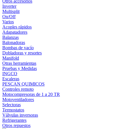
Otros accesorios
Inverter
Multisplit
On/Off
Varios
Acoples rápidos
Adapatadores
Balanzas
Balonadoras
Bombas de vacío
Dobladoras y resortes
Manifold
Otras herramientas
Pruebas y Medidas
INGCO
Escaleras
PESCAN QUIMICOS
Controles remoto
Motocompresoras de 1 a 20 TR
Motoventiladores
Selectoras
Termostatos
Válvulas inversoras
Refrigerantes
Otros repuestos