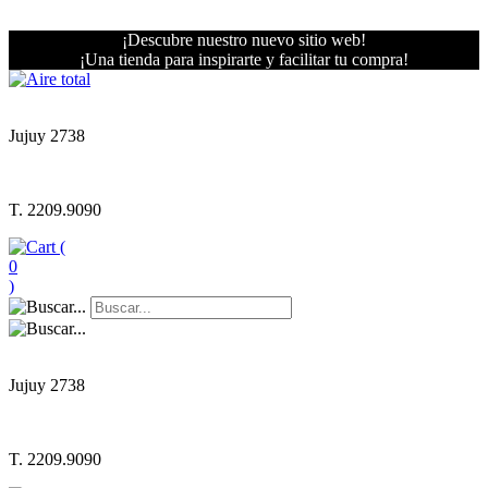
¡Descubre nuestro nuevo sitio web!
¡Una tienda para inspirarte y facilitar tu compra!
Jujuy 2738
T. 2209.9090
(
0
)
Jujuy 2738
T. 2209.9090