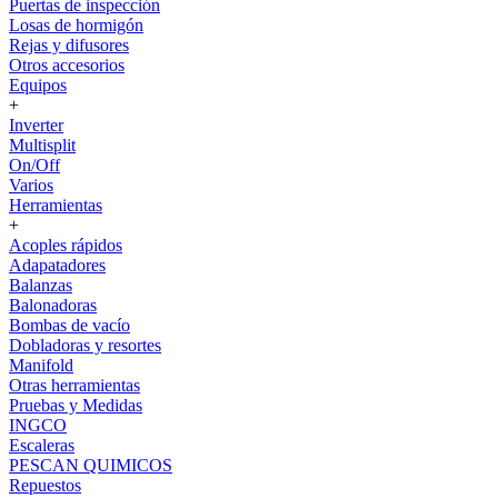
Puertas de inspección
Losas de hormigón
Rejas y difusores
Otros accesorios
Equipos
+
Inverter
Multisplit
On/Off
Varios
Herramientas
+
Acoples rápidos
Adapatadores
Balanzas
Balonadoras
Bombas de vacío
Dobladoras y resortes
Manifold
Otras herramientas
Pruebas y Medidas
INGCO
Escaleras
PESCAN QUIMICOS
Repuestos