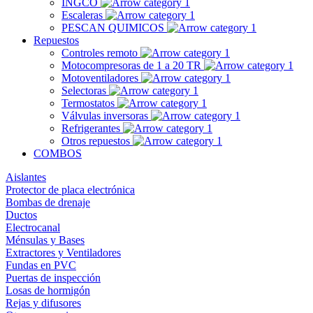
INGCO
Escaleras
PESCAN QUIMICOS
Repuestos
Controles remoto
Motocompresoras de 1 a 20 TR
Motoventiladores
Selectoras
Termostatos
Válvulas inversoras
Refrigerantes
Otros repuestos
COMBOS
Aislantes
Protector de placa electrónica
Bombas de drenaje
Ductos
Electrocanal
Ménsulas y Bases
Extractores y Ventiladores
Fundas en PVC
Puertas de inspección
Losas de hormigón
Rejas y difusores