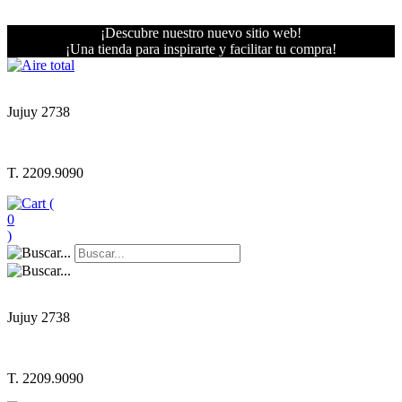
¡Descubre nuestro nuevo sitio web!
¡Una tienda para inspirarte y facilitar tu compra!
Jujuy 2738
T. 2209.9090
(
0
)
Jujuy 2738
T. 2209.9090