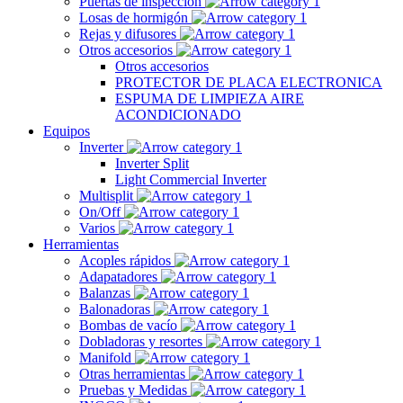
Puertas de inspección
Losas de hormigón
Rejas y difusores
Otros accesorios
Otros accesorios
PROTECTOR DE PLACA ELECTRONICA
ESPUMA DE LIMPIEZA AIRE
ACONDICIONADO
Equipos
Inverter
Inverter Split
Light Commercial Inverter
Multisplit
On/Off
Varios
Herramientas
Acoples rápidos
Adapatadores
Balanzas
Balonadoras
Bombas de vacío
Dobladoras y resortes
Manifold
Otras herramientas
Pruebas y Medidas