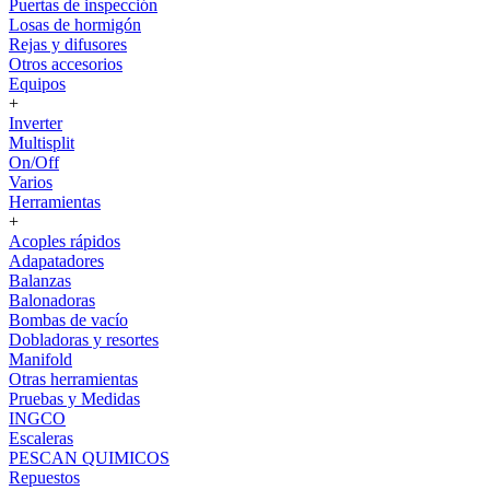
Puertas de inspección
Losas de hormigón
Rejas y difusores
Otros accesorios
Equipos
+
Inverter
Multisplit
On/Off
Varios
Herramientas
+
Acoples rápidos
Adapatadores
Balanzas
Balonadoras
Bombas de vacío
Dobladoras y resortes
Manifold
Otras herramientas
Pruebas y Medidas
INGCO
Escaleras
PESCAN QUIMICOS
Repuestos