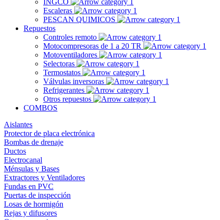
INGCO
Escaleras
PESCAN QUIMICOS
Repuestos
Controles remoto
Motocompresoras de 1 a 20 TR
Motoventiladores
Selectoras
Termostatos
Válvulas inversoras
Refrigerantes
Otros repuestos
COMBOS
Aislantes
Protector de placa electrónica
Bombas de drenaje
Ductos
Electrocanal
Ménsulas y Bases
Extractores y Ventiladores
Fundas en PVC
Puertas de inspección
Losas de hormigón
Rejas y difusores