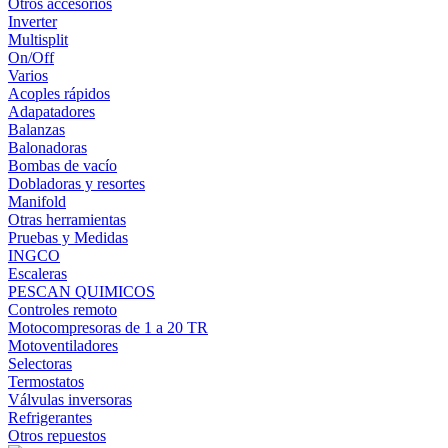
Otros accesorios
Inverter
Multisplit
On/Off
Varios
Acoples rápidos
Adapatadores
Balanzas
Balonadoras
Bombas de vacío
Dobladoras y resortes
Manifold
Otras herramientas
Pruebas y Medidas
INGCO
Escaleras
PESCAN QUIMICOS
Controles remoto
Motocompresoras de 1 a 20 TR
Motoventiladores
Selectoras
Termostatos
Válvulas inversoras
Refrigerantes
Otros repuestos