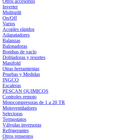
Otros accesorios
Inverter
Multisplit
On/Off
Varios
Acoples rápidos
Adapatadores
Balanzas
Balonadoras
Bombas de vacío
Dobladoras y resortes
Manifold
Otras herramientas
Pruebas y Medidas
INGCO
Escaleras
PESCAN QUIMICOS
Controles remoto
Motocompresoras de 1 a 20 TR
Motoventiladores
Selectoras
Termostatos
Válvulas inversoras
Refrigerantes
Otros repuestos