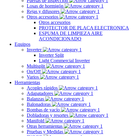
Puertas de inspección
Losas de hormigón
Rejas y difusores
Otros accesorios
Otros accesorios
PROTECTOR DE PLACA ELECTRONICA
ESPUMA DE LIMPIEZA AIRE
ACONDICIONADO
Equipos
Inverter
Inverter Split
Light Commercial Inverter
Multisplit
On/Off
Varios
Herramientas
Acoples rápidos
Adapatadores
Balanzas
Balonadoras
Bombas de vacío
Dobladoras y resortes
Manifold
Otras herramientas
Pruebas y Medidas