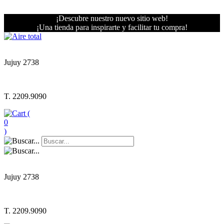
¡Descubre nuestro nuevo sitio web!
¡Una tienda para inspirarte y facilitar tu compra!
Jujuy 2738
T. 2209.9090
(
0
)
Jujuy 2738
T. 2209.9090