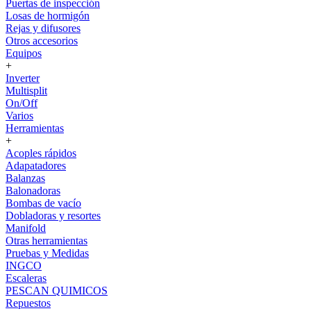
Puertas de inspección
Losas de hormigón
Rejas y difusores
Otros accesorios
Equipos
+
Inverter
Multisplit
On/Off
Varios
Herramientas
+
Acoples rápidos
Adapatadores
Balanzas
Balonadoras
Bombas de vacío
Dobladoras y resortes
Manifold
Otras herramientas
Pruebas y Medidas
INGCO
Escaleras
PESCAN QUIMICOS
Repuestos