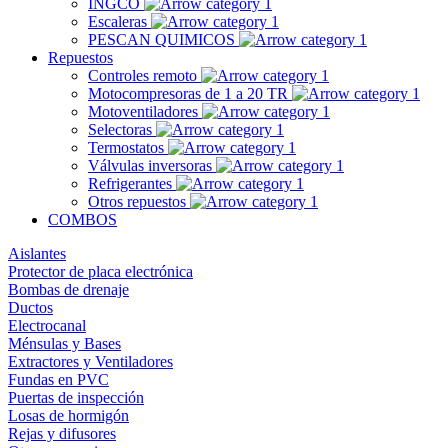
INGCO
Escaleras
PESCAN QUIMICOS
Repuestos
Controles remoto
Motocompresoras de 1 a 20 TR
Motoventiladores
Selectoras
Termostatos
Válvulas inversoras
Refrigerantes
Otros repuestos
COMBOS
Aislantes
Protector de placa electrónica
Bombas de drenaje
Ductos
Electrocanal
Ménsulas y Bases
Extractores y Ventiladores
Fundas en PVC
Puertas de inspección
Losas de hormigón
Rejas y difusores