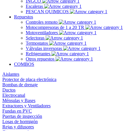
INGCO
Escaleras
PESCAN QUIMICOS
Repuestos
Controles remoto
Motocompresoras de 1 a 20 TR
Motoventiladores
Selectoras
Termostatos
Válvulas inversoras
Refrigerantes
Otros repuestos
COMBOS
Aislantes
Protector de placa electrónica
Bombas de drenaje
Ductos
Electrocanal
Ménsulas y Bases
Extractores y Ventiladores
Fundas en PVC
Puertas de inspección
Losas de hormigón
Rejas y difusores