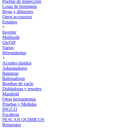
Puertas de inspección
Losas de hormigón
Rejas y difusores
Otros accesorios
Equipos
+
Inverter
Multisplit
On/Off
Varios
Herramientas
+
Acoples rápidos
Adapatadores
Balanzas
Balonadoras
Bombas de vacío
Dobladoras y resortes
Manifold
Otras herramientas
Pruebas y Medidas
INGCO
Escaleras
PESCAN QUIMICOS
Repuestos