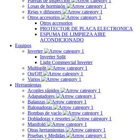
Puertas de inspección
Losas de hormigón
Rejas y difusores
Otros accesorios
Otros accesorios
PROTECTOR DE PLACA ELECTRONICA
ESPUMA DE LIMPIEZA AIRE
ACONDICIONADO
Equipos
Inverter
Inverter Split
Light Commercial Inverter
Multisplit
On/Off
Varios
Herramientas
Acoples rápidos
Adapatadores
Balanzas
Balonadoras
Bombas de vacío
Dobladoras y resortes
Manifold
Otras herramientas
Pruebas y Medidas