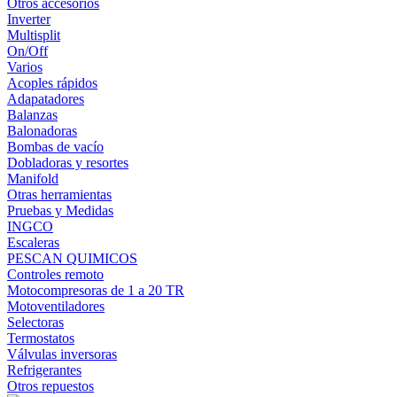
Otros accesorios
Inverter
Multisplit
On/Off
Varios
Acoples rápidos
Adapatadores
Balanzas
Balonadoras
Bombas de vacío
Dobladoras y resortes
Manifold
Otras herramientas
Pruebas y Medidas
INGCO
Escaleras
PESCAN QUIMICOS
Controles remoto
Motocompresoras de 1 a 20 TR
Motoventiladores
Selectoras
Termostatos
Válvulas inversoras
Refrigerantes
Otros repuestos