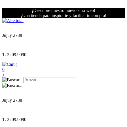
¡Descubre nuestro nuevo sitio web!
¡Una tienda para inspirarte y facilitar tu compra!
Jujuy 2738
T. 2209.9090
(
0
)
Jujuy 2738
T. 2209.9090