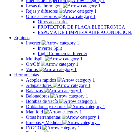
Puertas de inspección
Losas de hormigón
Rejas y difusores
Otros accesorios
Otros accesorios
PROTECTOR DE PLACA ELECTRONICA
ESPUMA DE LIMPIEZA AIRE ACONDICIO
Equipos
Inverter
Inverter Split
Light Commercial Inverter
Multisplit
On/Off
Varios
Herramientas
Acoples rápidos
Adapatadores
Balanzas
Balonadoras
Bombas de vacío
Dobladoras y resortes
Manifold
Otras herramientas
Pruebas y Medidas
INGCO