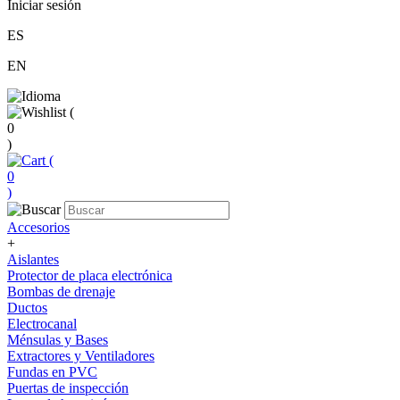
Iniciar sesión
ES
EN
(
0
)
(
0
)
Accesorios
+
Aislantes
Protector de placa electrónica
Bombas de drenaje
Ductos
Electrocanal
Ménsulas y Bases
Extractores y Ventiladores
Fundas en PVC
Puertas de inspección