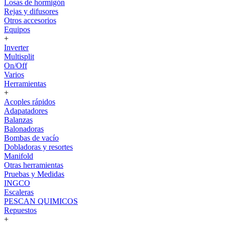
Losas de hormigón
Rejas y difusores
Otros accesorios
Equipos
+
Inverter
Multisplit
On/Off
Varios
Herramientas
+
Acoples rápidos
Adapatadores
Balanzas
Balonadoras
Bombas de vacío
Dobladoras y resortes
Manifold
Otras herramientas
Pruebas y Medidas
INGCO
Escaleras
PESCAN QUIMICOS
Repuestos
+