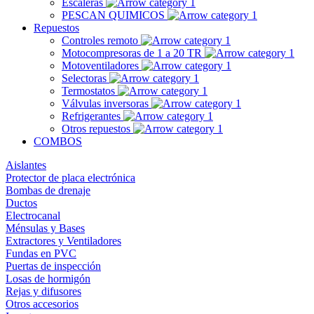
Escaleras
PESCAN QUIMICOS
Repuestos
Controles remoto
Motocompresoras de 1 a 20 TR
Motoventiladores
Selectoras
Termostatos
Válvulas inversoras
Refrigerantes
Otros repuestos
COMBOS
Aislantes
Protector de placa electrónica
Bombas de drenaje
Ductos
Electrocanal
Ménsulas y Bases
Extractores y Ventiladores
Fundas en PVC
Puertas de inspección
Losas de hormigón
Rejas y difusores
Otros accesorios