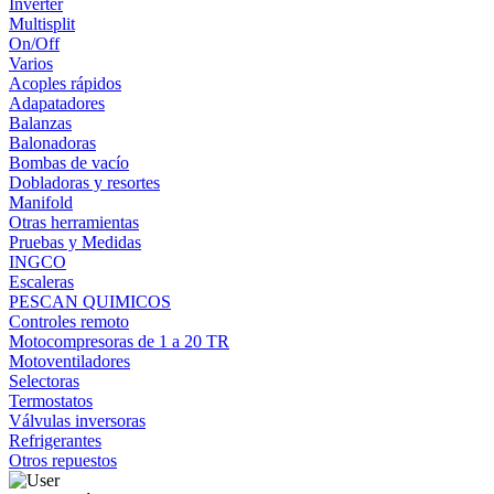
Inverter
Multisplit
On/Off
Varios
Acoples rápidos
Adapatadores
Balanzas
Balonadoras
Bombas de vacío
Dobladoras y resortes
Manifold
Otras herramientas
Pruebas y Medidas
INGCO
Escaleras
PESCAN QUIMICOS
Controles remoto
Motocompresoras de 1 a 20 TR
Motoventiladores
Selectoras
Termostatos
Válvulas inversoras
Refrigerantes
Otros repuestos