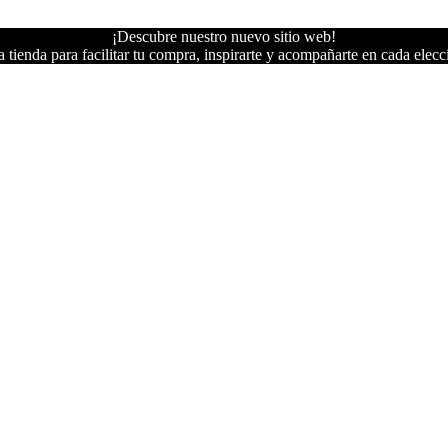
¡Descubre nuestro nuevo sitio web!
 tienda para facilitar tu compra, inspirarte y acompañarte en cada elecc