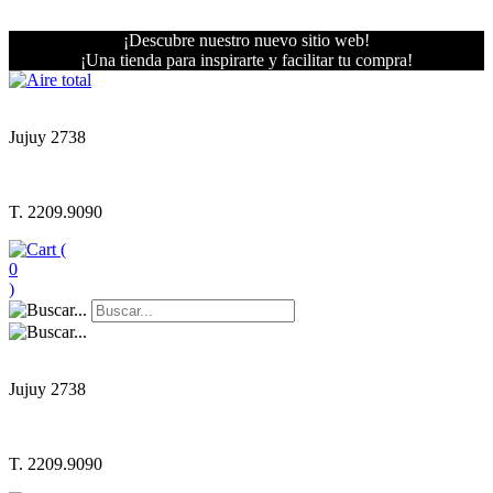
¡Descubre nuestro nuevo sitio web!
¡Una tienda para inspirarte y facilitar tu compra!
Jujuy 2738
T. 2209.9090
(
0
)
Jujuy 2738
T. 2209.9090