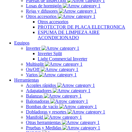
Puertas de inspección
Losas de hormigón
Rejas y difusores
Otros accesorios
Otros accesorios
PROTECTOR DE PLACA ELECTRONICA
ESPUMA DE LIMPIEZA AIRE
ACONDICIONADO
Equipos
Inverter
Inverter Split
Light Commercial Inverter
Multisplit
On/Off
Varios
Herramientas
Acoples rápidos
Adapatadores
Balanzas
Balonadoras
Bombas de vacío
Dobladoras y resortes
Manifold
Otras herramientas
Pruebas y Medidas