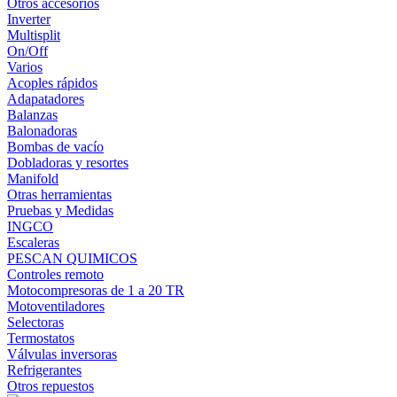
Otros accesorios
Inverter
Multisplit
On/Off
Varios
Acoples rápidos
Adapatadores
Balanzas
Balonadoras
Bombas de vacío
Dobladoras y resortes
Manifold
Otras herramientas
Pruebas y Medidas
INGCO
Escaleras
PESCAN QUIMICOS
Controles remoto
Motocompresoras de 1 a 20 TR
Motoventiladores
Selectoras
Termostatos
Válvulas inversoras
Refrigerantes
Otros repuestos