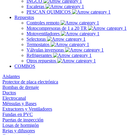
INGCO
Escaleras
PESCAN QUIMICOS
Repuestos
Controles remoto
Motocompresoras de 1 a 20 TR
Motoventiladores
Selectoras
Termostatos
Válvulas inversoras
Refrigerantes
Otros repuestos
COMBOS
Aislantes
Protector de placa electrónica
Bombas de drenaje
Ductos
Electrocanal
Ménsulas y Bases
Extractores y Ventiladores
Fundas en PVC
Puertas de inspección
Losas de hormigón
Rejas y difusores