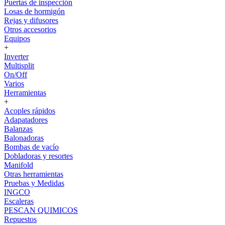
Puertas de inspección
Losas de hormigón
Rejas y difusores
Otros accesorios
Equipos
+
Inverter
Multisplit
On/Off
Varios
Herramientas
+
Acoples rápidos
Adapatadores
Balanzas
Balonadoras
Bombas de vacío
Dobladoras y resortes
Manifold
Otras herramientas
Pruebas y Medidas
INGCO
Escaleras
PESCAN QUIMICOS
Repuestos