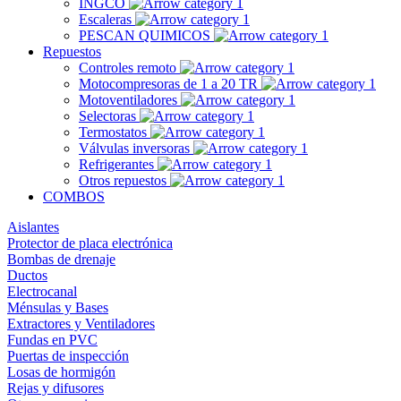
INGCO
Escaleras
PESCAN QUIMICOS
Repuestos
Controles remoto
Motocompresoras de 1 a 20 TR
Motoventiladores
Selectoras
Termostatos
Válvulas inversoras
Refrigerantes
Otros repuestos
COMBOS
Aislantes
Protector de placa electrónica
Bombas de drenaje
Ductos
Electrocanal
Ménsulas y Bases
Extractores y Ventiladores
Fundas en PVC
Puertas de inspección
Losas de hormigón
Rejas y difusores