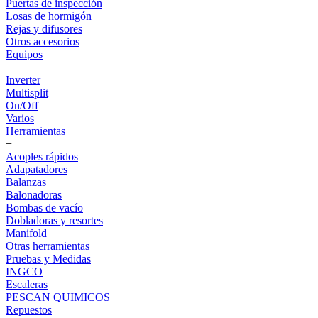
Puertas de inspección
Losas de hormigón
Rejas y difusores
Otros accesorios
Equipos
+
Inverter
Multisplit
On/Off
Varios
Herramientas
+
Acoples rápidos
Adapatadores
Balanzas
Balonadoras
Bombas de vacío
Dobladoras y resortes
Manifold
Otras herramientas
Pruebas y Medidas
INGCO
Escaleras
PESCAN QUIMICOS
Repuestos