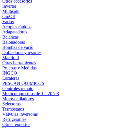
Otros accesorios
Inverter
Multisplit
On/Off
Varios
Acoples rápidos
Adapatadores
Balanzas
Balonadoras
Bombas de vacío
Dobladoras y resortes
Manifold
Otras herramientas
Pruebas y Medidas
INGCO
Escaleras
PESCAN QUIMICOS
Controles remoto
Motocompresoras de 1 a 20 TR
Motoventiladores
Selectoras
Termostatos
Válvulas inversoras
Refrigerantes
Otros repuestos