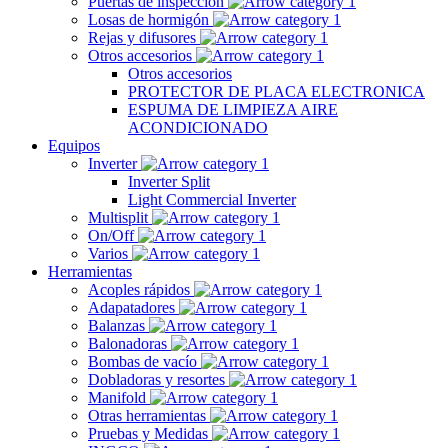
Puertas de inspección
Losas de hormigón
Rejas y difusores
Otros accesorios
Otros accesorios
PROTECTOR DE PLACA ELECTRONICA
ESPUMA DE LIMPIEZA AIRE
ACONDICIONADO
Equipos
Inverter
Inverter Split
Light Commercial Inverter
Multisplit
On/Off
Varios
Herramientas
Acoples rápidos
Adapatadores
Balanzas
Balonadoras
Bombas de vacío
Dobladoras y resortes
Manifold
Otras herramientas
Pruebas y Medidas