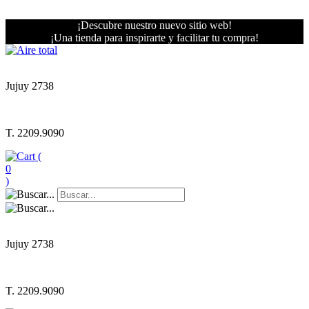
¡Descubre nuestro nuevo sitio web!
¡Una tienda para inspirarte y facilitar tu compra!
Jujuy 2738
T. 2209.9090
(
0
)
Jujuy 2738
T. 2209.9090