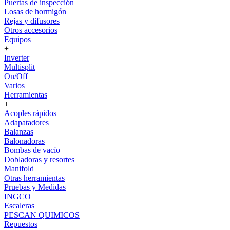
Puertas de inspección
Losas de hormigón
Rejas y difusores
Otros accesorios
Equipos
+
Inverter
Multisplit
On/Off
Varios
Herramientas
+
Acoples rápidos
Adapatadores
Balanzas
Balonadoras
Bombas de vacío
Dobladoras y resortes
Manifold
Otras herramientas
Pruebas y Medidas
INGCO
Escaleras
PESCAN QUIMICOS
Repuestos