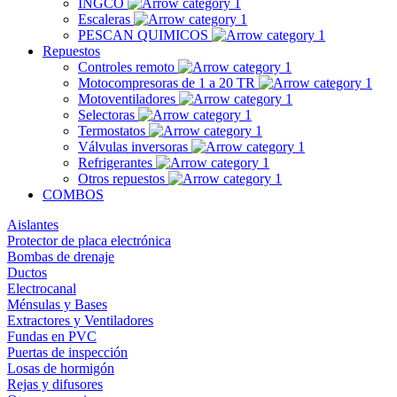
INGCO
Escaleras
PESCAN QUIMICOS
Repuestos
Controles remoto
Motocompresoras de 1 a 20 TR
Motoventiladores
Selectoras
Termostatos
Válvulas inversoras
Refrigerantes
Otros repuestos
COMBOS
Aislantes
Protector de placa electrónica
Bombas de drenaje
Ductos
Electrocanal
Ménsulas y Bases
Extractores y Ventiladores
Fundas en PVC
Puertas de inspección
Losas de hormigón
Rejas y difusores