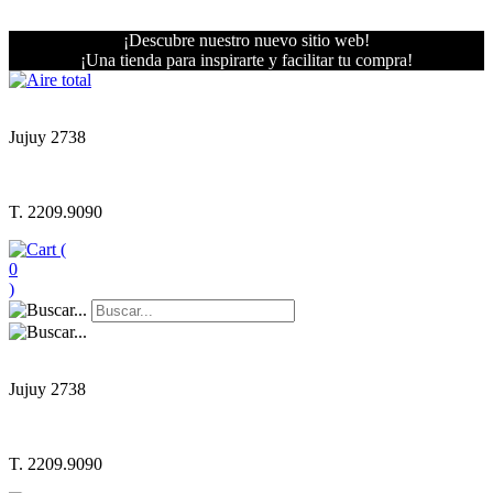
¡Descubre nuestro nuevo sitio web!
¡Una tienda para inspirarte y facilitar tu compra!
Jujuy 2738
T. 2209.9090
(
0
)
Jujuy 2738
T. 2209.9090