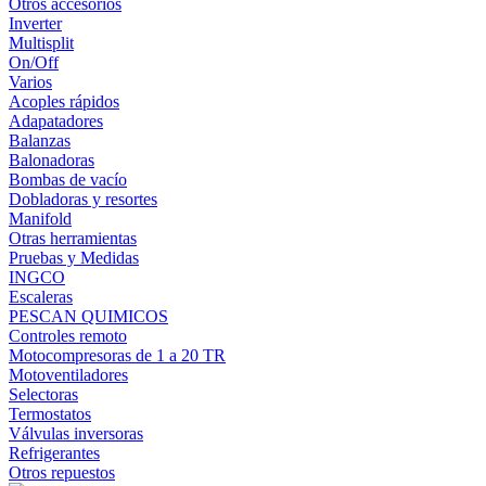
Otros accesorios
Inverter
Multisplit
On/Off
Varios
Acoples rápidos
Adapatadores
Balanzas
Balonadoras
Bombas de vacío
Dobladoras y resortes
Manifold
Otras herramientas
Pruebas y Medidas
INGCO
Escaleras
PESCAN QUIMICOS
Controles remoto
Motocompresoras de 1 a 20 TR
Motoventiladores
Selectoras
Termostatos
Válvulas inversoras
Refrigerantes
Otros repuestos