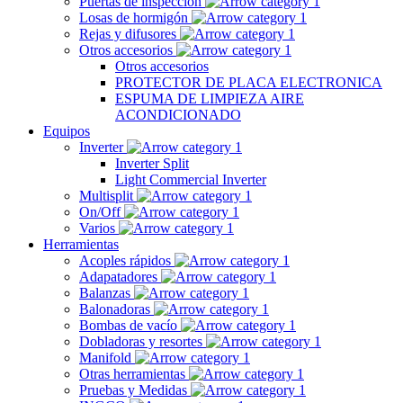
Puertas de inspección
Losas de hormigón
Rejas y difusores
Otros accesorios
Otros accesorios
PROTECTOR DE PLACA ELECTRONICA
ESPUMA DE LIMPIEZA AIRE
ACONDICIONADO
Equipos
Inverter
Inverter Split
Light Commercial Inverter
Multisplit
On/Off
Varios
Herramientas
Acoples rápidos
Adapatadores
Balanzas
Balonadoras
Bombas de vacío
Dobladoras y resortes
Manifold
Otras herramientas
Pruebas y Medidas