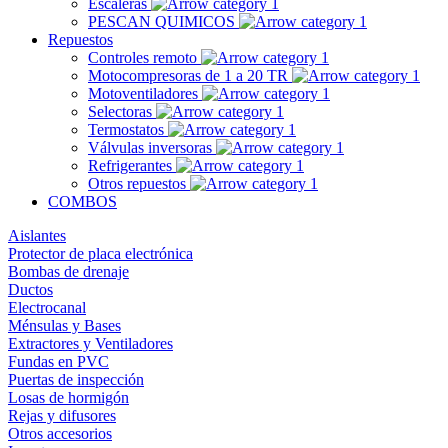
Escaleras
PESCAN QUIMICOS
Repuestos
Controles remoto
Motocompresoras de 1 a 20 TR
Motoventiladores
Selectoras
Termostatos
Válvulas inversoras
Refrigerantes
Otros repuestos
COMBOS
Aislantes
Protector de placa electrónica
Bombas de drenaje
Ductos
Electrocanal
Ménsulas y Bases
Extractores y Ventiladores
Fundas en PVC
Puertas de inspección
Losas de hormigón
Rejas y difusores
Otros accesorios