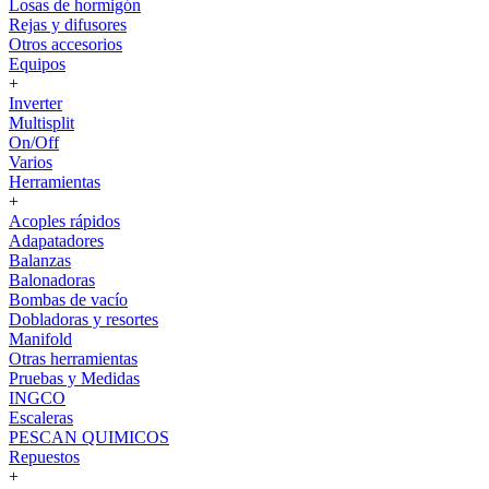
Losas de hormigón
Rejas y difusores
Otros accesorios
Equipos
+
Inverter
Multisplit
On/Off
Varios
Herramientas
+
Acoples rápidos
Adapatadores
Balanzas
Balonadoras
Bombas de vacío
Dobladoras y resortes
Manifold
Otras herramientas
Pruebas y Medidas
INGCO
Escaleras
PESCAN QUIMICOS
Repuestos
+