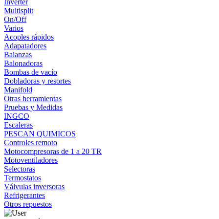
Inverter
Multisplit
On/Off
Varios
Acoples rápidos
Adapatadores
Balanzas
Balonadoras
Bombas de vacío
Dobladoras y resortes
Manifold
Otras herramientas
Pruebas y Medidas
INGCO
Escaleras
PESCAN QUIMICOS
Controles remoto
Motocompresoras de 1 a 20 TR
Motoventiladores
Selectoras
Termostatos
Válvulas inversoras
Refrigerantes
Otros repuestos