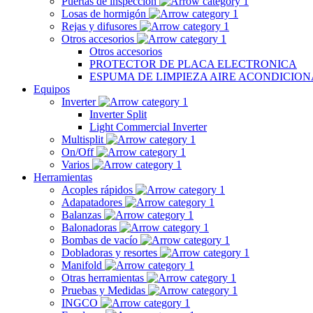
Puertas de inspección
Losas de hormigón
Rejas y difusores
Otros accesorios
Otros accesorios
PROTECTOR DE PLACA ELECTRONICA
ESPUMA DE LIMPIEZA AIRE ACONDICIO
Equipos
Inverter
Inverter Split
Light Commercial Inverter
Multisplit
On/Off
Varios
Herramientas
Acoples rápidos
Adapatadores
Balanzas
Balonadoras
Bombas de vacío
Dobladoras y resortes
Manifold
Otras herramientas
Pruebas y Medidas
INGCO