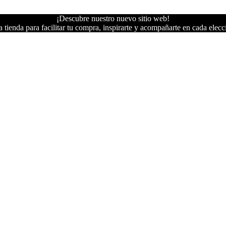
¡Descubre nuestro nuevo sitio web!
 tienda para facilitar tu compra, inspirarte y acompañarte en cada elecc