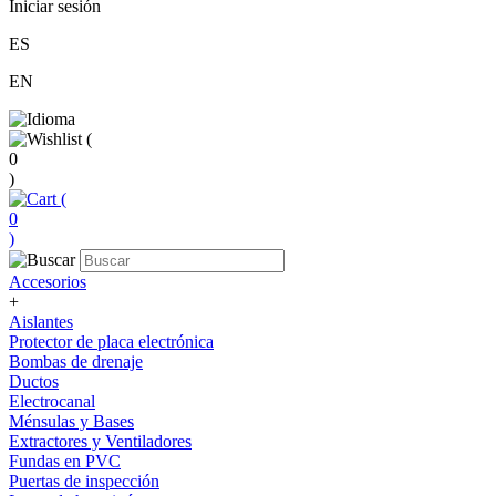
Iniciar sesión
ES
EN
(
0
)
(
0
)
Accesorios
+
Aislantes
Protector de placa electrónica
Bombas de drenaje
Ductos
Electrocanal
Ménsulas y Bases
Extractores y Ventiladores
Fundas en PVC
Puertas de inspección