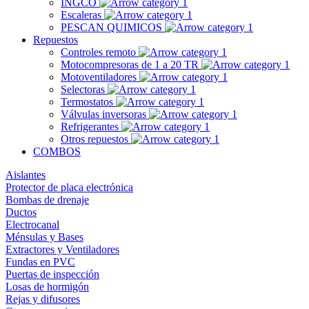
INGCO
Escaleras
PESCAN QUIMICOS
Repuestos
Controles remoto
Motocompresoras de 1 a 20 TR
Motoventiladores
Selectoras
Termostatos
Válvulas inversoras
Refrigerantes
Otros repuestos
COMBOS
Aislantes
Protector de placa electrónica
Bombas de drenaje
Ductos
Electrocanal
Ménsulas y Bases
Extractores y Ventiladores
Fundas en PVC
Puertas de inspección
Losas de hormigón
Rejas y difusores