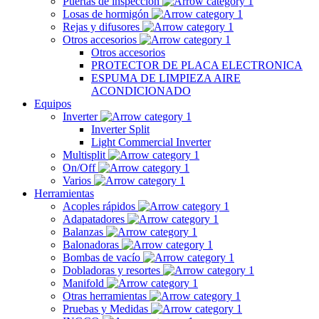
Puertas de inspección
Losas de hormigón
Rejas y difusores
Otros accesorios
Otros accesorios
PROTECTOR DE PLACA ELECTRONICA
ESPUMA DE LIMPIEZA AIRE
ACONDICIONADO
Equipos
Inverter
Inverter Split
Light Commercial Inverter
Multisplit
On/Off
Varios
Herramientas
Acoples rápidos
Adapatadores
Balanzas
Balonadoras
Bombas de vacío
Dobladoras y resortes
Manifold
Otras herramientas
Pruebas y Medidas