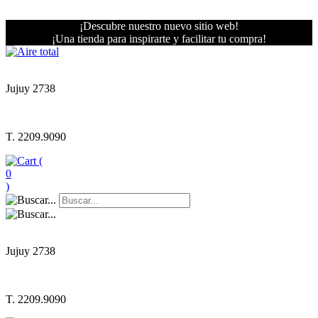
¡Descubre nuestro nuevo sitio web!
¡Una tienda para inspirarte y facilitar tu compra!
Jujuy 2738
T. 2209.9090
(
0
)
Jujuy 2738
T. 2209.9090