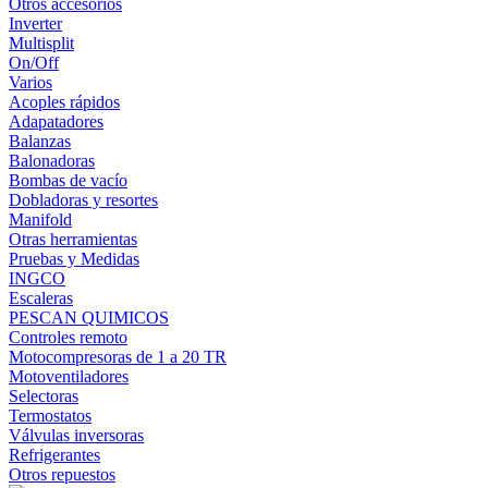
Otros accesorios
Inverter
Multisplit
On/Off
Varios
Acoples rápidos
Adapatadores
Balanzas
Balonadoras
Bombas de vacío
Dobladoras y resortes
Manifold
Otras herramientas
Pruebas y Medidas
INGCO
Escaleras
PESCAN QUIMICOS
Controles remoto
Motocompresoras de 1 a 20 TR
Motoventiladores
Selectoras
Termostatos
Válvulas inversoras
Refrigerantes
Otros repuestos