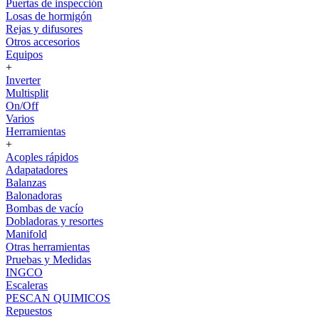
Puertas de inspección
Losas de hormigón
Rejas y difusores
Otros accesorios
Equipos
+
Inverter
Multisplit
On/Off
Varios
Herramientas
+
Acoples rápidos
Adapatadores
Balanzas
Balonadoras
Bombas de vacío
Dobladoras y resortes
Manifold
Otras herramientas
Pruebas y Medidas
INGCO
Escaleras
PESCAN QUIMICOS
Repuestos